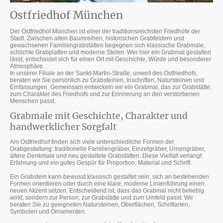
Ostfriedhof München
Der Ostfriedhof München ist einer der traditionsreichsten Friedhöfe der
Stadt. Zwischen alten Baumreihen, historischen Grabfeldern und
gewachsenen Familiengrabstätten begegnen sich klassische Grabmale,
schlichte Grabplatten und moderne Stelen. Wer hier ein Grabmal gestalten
lässt, entscheidet sich für einen Ort mit Geschichte, Würde und besonderer
Atmosphäre.
In unserer Filiale an der Sankt-Martin-Straße, unweit des Ostfriedhofs,
beraten wir Sie persönlich zu Grabsteinen, Inschriften, Natursteinen und
Einfassungen. Gemeinsam entwickeln wir ein Grabmal, das zur Grabstätte,
zum Charakter des Friedhofs und zur Erinnerung an den verstorbenen
Menschen passt.
Grabmale mit Geschichte, Charakter und
handwerklicher Sorgfalt
Am Ostfriedhof finden sich viele unterschiedliche Formen der
Grabgestaltung: traditionelle Familiengräber, Einzelgräber, Urnengräber,
ältere Denkmale und neu gestaltete Grabstätten. Diese Vielfalt verlangt
Erfahrung und ein gutes Gespür für Proportion, Material und Schrift.
Ein Grabstein kann bewusst klassisch gestaltet sein, sich an bestehenden
Formen orientieren oder durch eine klare, moderne Linienführung einen
neuen Akzent setzen. Entscheidend ist, dass das Grabmal nicht beliebig
wirkt, sondern zur Person, zur Grabstätte und zum Umfeld passt. Wir
beraten Sie zu geeigneten Natursteinen, Oberflächen, Schriftarten,
Symbolen und Ornamenten.