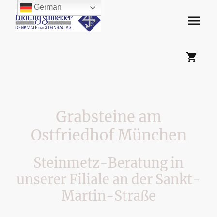
German
Grabsteine am
Ostfriedhof München
Steinmetz-Beratung in
unserer Filiale an der Sankt-
Martin-Straße