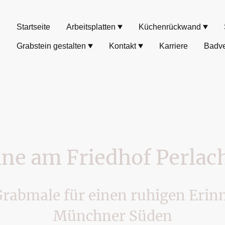
Startseite
Arbeitsplatten
Küchenrückwand
Grabstein gestalten
Kontakt
Karriere
Badve
ine am Friedhof Perlach
 Grabmale für einen ruhigen Erin
Münchner Süden