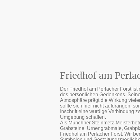
Friedhof am Perla
Der Friedhof am Perlacher Forst ist e
des persönlichen Gedenkens. Seine
Atmosphäre prägt die Wirkung vieler
sollte sich hier nicht aufdrängen, s
Inschrift eine würdige Verbindung 
Umgebung schaffen.
Als Münchner Steinmetz-Meisterbetri
Grabsteine, Urnengrabmale, Grabpla
Friedhof am Perlacher Forst. Wir ber
Symbolen und Gestaltungsmöglichke