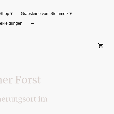
Shop
Grabsteine vom Steinmetz
rkleidungen
er Forst
nerungsort im