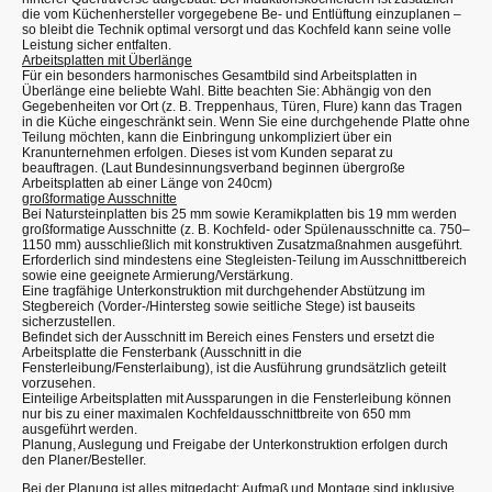
die vom Küchenhersteller vorgegebene Be- und Entlüftung einzuplanen –
so bleibt die Technik optimal versorgt und das Kochfeld kann seine volle
Leistung sicher entfalten.
Arbeitsplatten mit Überlänge
Für ein besonders harmonisches Gesamtbild sind Arbeitsplatten in
Überlänge eine beliebte Wahl. Bitte beachten Sie: Abhängig von den
Gegebenheiten vor Ort (z. B. Treppenhaus, Türen, Flure) kann das Tragen
in die Küche eingeschränkt sein. Wenn Sie eine durchgehende Platte ohne
Teilung möchten, kann die Einbringung unkompliziert über ein
Kranunternehmen erfolgen. Dieses ist vom Kunden separat zu
beauftragen. (Laut Bundesinnungsverband beginnen übergroße
Arbeitsplatten ab einer Länge von 240cm)
großformatige Ausschnitte
Bei Natursteinplatten bis 25 mm sowie Keramikplatten bis 19 mm werden
großformatige Ausschnitte (z. B. Kochfeld- oder Spülenausschnitte ca. 750–
1150 mm) ausschließlich mit konstruktiven Zusatzmaßnahmen ausgeführt.
Erforderlich sind mindestens eine Stegleisten-Teilung im Ausschnittbereich
sowie eine geeignete Armierung/Verstärkung.
Eine tragfähige Unterkonstruktion mit durchgehender Abstützung im
Stegbereich (Vorder-/Hintersteg sowie seitliche Stege) ist bauseits
sicherzustellen.
Befindet sich der Ausschnitt im Bereich eines Fensters und ersetzt die
Arbeitsplatte die Fensterbank (Ausschnitt in die
Fensterleibung/Fensterlaibung), ist die Ausführung grundsätzlich geteilt
vorzusehen.
Einteilige Arbeitsplatten mit Aussparungen in die Fensterleibung können
nur bis zu einer maximalen Kochfeldausschnittbreite von 650 mm
ausgeführt werden.
Planung, Auslegung und Freigabe der Unterkonstruktion erfolgen durch
den Planer/Besteller.
Bei der Planung ist alles mitgedacht: Aufmaß und Montage sind inklusive.