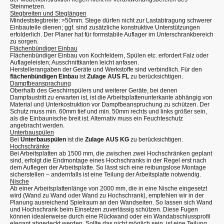
Steinmetzen.
Stegbreiten und Steglängen
Mindeststegbreite: >50mm. Stege dürfen nicht zur Lastabtragung schwerer
Einbauteile dienen; ggf. sind zusätzliche konstruktive Unterstützungen
erfolderlich. Der Planer hat für formstabile Auflager im Unterschrankbereich
zu sorgen.
Flächenbündiger Einbau
Flächenbündiger Einbau von Kochfeldern, Spülen etc. erfordert Falz oder
Auflageleisten; Ausschnittkanten leicht anfasen.
Herstellerangaben der Geräte und Werkstoffe sind verbindlich. Für den
flächenbündigen Einbau
ist
Zulage AUS FL
zu berücksichtigen.
Dampfbeansprachung
Oberhalb des Geschirrspülers und weiterer Geräte, bei denen
Dampfaustritt zu erwarten ist, ist die Arbeitsplattenunterkante abhängig von
Material und Unterkostruktion vor Dampfbeanspruchung zu schützen. Der
Schutz muss min. 60mm tief und min. 50mm rechts und links größer sein,
als die Einbaunische breit ist. Alternativ muss ein Feuchteschutz
angebracht werden.
Unterbauspülen
Bei
Unterbauspülen
ist die
Zulage AUS KG
zu berücksichtigen.
Hochschränke
Bei Arbeitsplatten ab 1500 mm, die zwischen zwei Hochschränken geplant
sind, erfolgt die Endmontage eines Hochschranks in der Regel erst nach
dem Auflegen der Arbeitsplatte. So lässt sich eine reibungslose Montage
sicherstellen – andernfalls ist eine Teilung der Arbeitsplatte notwendig.
Nische
Ab einer Arbeitsplattenlänge von 2000 mm, die in eine Nische eingesetzt
wird (Wand zu Wand oder Wand zu Hochschrank), empfehlen wir in der
Planung ausreichend Spielraum an den Wandseiten. So lassen sich Wand
und Hochschrank beim Einsetzen zuverlässig schützen. Diese Fugen
können idealerweise durch eine Rückwand oder ein Wandabschlussprofil
elegant abgedeckt werden. Sollte das nicht möglich sein, ist eine Teilung