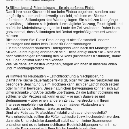
8) Silikonfugen & Feinreinigung – für ein perfektes Finish
Damit Ihre neue Küche nicht nur beim Einbau begeistert, sondern auch
langfristig sauber und hochwertig aussieht, möchten wir Sie kurz
informieren: Silikonfugen sind Wartungsfugen. Sie schützen Übergänge
zuverlässig – können sich jedoch durch tägliche Nutzung, Feuchtigkeit und
natürliche Materialbewegungen im Laufe der Zeit verändern. Daher ist es
ganz normal, dass Silikonfugen bei Bedarf regelmäßig erneuert werden
müssen.
Bitte beachten Sie: Diese Erneuerung ist nicht Bestandteil unserer
Leistungen und daher kein Grund für Beanstandungen.
Für ein besonders sauberes Endergebnis kann nach der Montage eine
Silikon-Feinreinigung erforderlich sein. Diese erfolgt durch Sie – bitte erst
nach vollständiger Trocknung des Silikons (mindestens 8 Stunden), damit
die Fugen optimal aushärten können.
Wie Sie dabei am besten vorgehen, zeigen wir Ihnen in unserem Video
und im Montageprotokoll.
9) Hinweis für Neubauten – Estrichtrocknung & Nachjustierung
Damit Ihre Küche dauerhaft perfekt sitzt, bitten wir Sie bei Neubauten um
besondere Beachtung: Beim Trocknen kann sich der Estrich noch setzen
oder minimal bewegen. Diese natürlichen Bewegungen können sich auf
Unterschränke und Arbeitsplatte übertragen. Da die Estrichtrocknung ein
schleichender Prozess ist, kann er sich – je nach Bauweise und
Bedingungen – über einen längeren Zeitraum erstrecken. In Ihrem
Interesse empfehlen wir daher, in regelmäßigen Abständen alle
Schrankfüße der Unterschränke zu prüfen:
Sind alle Füße „auf Kraftschluss“ (stabil und tragend eingestellt)?
Falls erforderlich, sollten die Füße nachjustiert bzw. hochgedreht werden,
damit die Unterschränke dauerhaft stabil stehen, keine Spannungen
entstehen und es zu keinen sichtbaren Beeinträchtigungen kommt – so
bleibt die Passgenauigkeit Ihrer Küche langfristig erhalten.