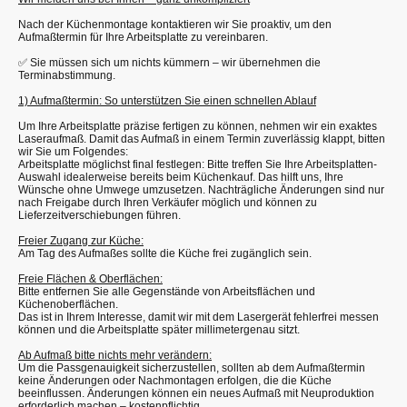
Nach der Küchenmontage kontaktieren wir Sie proaktiv, um den
Aufmaßtermin für Ihre Arbeitsplatte zu vereinbaren.
✅ Sie müssen sich um nichts kümmern – wir übernehmen die
Terminabstimmung.
1) Aufmaßtermin: So unterstützen Sie einen schnellen Ablauf
Um Ihre Arbeitsplatte präzise fertigen zu können, nehmen wir ein exaktes
Laseraufmaß. Damit das Aufmaß in einem Termin zuverlässig klappt, bitten
wir Sie um Folgendes:
Arbeitsplatte möglichst final festlegen: Bitte treffen Sie Ihre Arbeitsplatten-
Auswahl idealerweise bereits beim Küchenkauf. Das hilft uns, Ihre
Wünsche ohne Umwege umzusetzen. Nachträgliche Änderungen sind nur
nach Freigabe durch Ihren Verkäufer möglich und können zu
Lieferzeitverschiebungen führen.
Freier Zugang zur Küche:
Am Tag des Aufmaßes sollte die Küche frei zugänglich sein.
Freie Flächen & Oberflächen:
Bitte entfernen Sie alle Gegenstände von Arbeitsflächen und
Küchenoberflächen.
Das ist in Ihrem Interesse, damit wir mit dem Lasergerät fehlerfrei messen
können und die Arbeitsplatte später millimetergenau sitzt.
Ab Aufmaß bitte nichts mehr verändern:
Um die Passgenauigkeit sicherzustellen, sollten ab dem Aufmaßtermin
keine Änderungen oder Nachmontagen erfolgen, die die Küche
beeinflussen. Änderungen können ein neues Aufmaß mit Neuproduktion
erforderlich machen – kostenpflichtig.