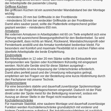
der Arbeitsplatte die passende Lösung.
Grifflose Küchen
Bei grifflosen Küchen ist ein ausreichender Wandabstand bei der Montage
wichtig:
- mindestens 20 mm bei Griffmulde in der Frontblende
- mindestens 50 mm bei verdeckter Griffmulde an der Frontblende
Damit alles sauber passt, sollte die Plattentiefe entsprechend größer
geplant werden – mindestens 650 mm.
Armaturen
Bei externen Armaturen in Arbeitsplatten mit 60 cm Tiefe empfiehlt sich eine
Planung mit ausreichend Bewegungsfreiheit für den Bedienhebel. So wird
sichergestellt, dass nichts an Wand, Rückwand, Wandabschlussprofil oder
Fensterbank anstößt und die Armatur komfortabel bedienbar bleibt. Für
besonders viel Komfort und maximale Flexibilität ist in solchen Fällen eine
übertiefe Arbeitsplatte die beste Empfehlung.
Eindringtiefe
Bei Arbeitsplatten in 12 oder 20 mm Stärke sollte die Einbautiefe von
Komponenten wie Spülen oder Kochfeldern frühzeitig mit eingeplant
werden. Nicht alle Geräte sind für diese Stärken ausgelegt –
gegebenenfalls ist eine Anpassung der Unterschränke erforderlich.
Damit alles perfekt passt und die Umsetzung reibungslos gelingt,
empfehlen wir bei Fragen vor der Bestellung eine kurze Abstimmung durch
den Fachplaner mit unserer Technik.
Spülenmontage
Für eine besonders stabile und dauerhaft zuverlässige Spülenmontage
werden in der Regel Montageschienen eingesetzt. Dadurch ist der Platz
direkt unter der Spüle meist für die Befestigung reserviert, sodass ein
Auszug an dieser Stelle in der Regel nicht realisierbar ist.
Kochstellenschränke
Für maximale Stabilität, eine saubere Montage und dauerhaft zuverlässige
Funktion werden Kochstellenschränke grundsätzlich mit vorderer und
hinterer Quertraverse aufgebaut. Bei Induktionskochfeldern ist zusätzlich