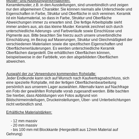
Muster- und Abbildungsinformationen:
Keramikmuster, z.B. in den Ausstellungen, sind unverbindlich und zeigen
nur den allgemeinen Charakter. Sie können niemals alle Unterschiede und
Eigenschaften in Farbe, Struktur und Oberfläche in sich vereinen. Keramik
ist ein Naturmaterial, so dass in Farbe, Struktur und Oberfläche
Abweichungen immer zu erwarten sind. Die fertige Arbeitsplatte sieht
immer anders aus, als das kleine Muster. Keramik zeichnet sich durch
unterschiedliche Aderungs- und Farbverläufe sowie Einschlüsse und
Pigmente aus. Bitte beachten Sie hierzu auch unsere unverbindliche
Einschätzung, im Bezug auf Maserungen, Struktur und Gleichmäßigkeit der
verschiedenen Materialien sowie die spezifischen Eigenschaften und
Oberflächenerläuterungen. Es werden unterschiedliche Keramik
Oberflächen dargestellt. Die erhältlichen Oberflächen können,
beispielsweise in der Farbtiefe, von den abgebildeten Oberflächen
abweichen.
Auswahl der zur Verwendung kommenden Rohplatte:
Jeder Endkunde kann sich auf Wunsch nach Kaufvertragsabschluss, sich
eine spezielle Rohplatte, mit der fertigen Oberflächenbearbeitung
persönlich aus unserem Lager auswählen. Alternativ kann auf Nachfrage
ein Foto der gewählten Rohplatte vorab zugesandt werden. Bitte bachten
Sie hierbei, dass Abbildungen von Fotos aufgrund von
Bildschirmeinstellugen, Druckeinstellungen, Über- und Unterbelichtungen
nicht verbindlich sind.
Erhältliche Materialstärken:
- 12 mm massiv
- 20 mm massiv
- bis 100 mm mit Blockkante (Hergestellt aus 12mm Material auf
Gehrung)