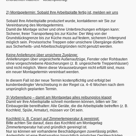
2) Montagetermin: Sobald Ihre Arbeitsplatte fertig ist, melden wir uns
Sobald Ihre Arbeitsplatte produziert wurde, kontaktieren wir Sie zur
Vereinbarung des Montagetermins.
Damit die Montage sicher und ohne Unterbrechungen erfolgen kann:
Sicherer, freier Transportweg bis zur Küche: Der Weg von der
Grundstücksgrenze bis zur Küche muss auf festem, sicherem Untergrund
möglich sein. Provisorische Treppen oder unsichere Übergänge dürfen
aus Sicherheits- und Arbeitsschutzgründen nicht genutzt werden.
Keine Anlieferung über unsichere Zugänge:
Anlieferungen über ungesicherte Außenaufzüge, Fenster oder Rohbauten
ohne vorgeschriebene Absicherungen (z. B. ungesicherte Treppenhäuser)
sind nicht möglich. Wenn diese Voraussetzungen nicht erfüllt sind, muss
ein neuer Montagetermin vereinbart werden.
In diesem Fall ist der neue Termin kostenpflichtig und erfolgt bei
kundenbedingter Verschiebung in der Regel ca. 4–6 Wochen nach dem
ursprünglich geplanten Termin.
3) Vorbereitung – damit am Montagetag alles reibungslos klappt
Damit wir Ihre Arbeitsplatte schnell montieren können, bitten wir Sie:
Einbaugeräte bereithalten: Alle Geräte, die die Arbeitsplatte betreffen (z. B.
Kochfeld, Spüle, Armatur), müssen vor Ort sein.
Kochfeld (z. B. Ceran) auf Zimmertemperatur & gereinigt:
Bitte achten Sie darauf, dass das Kochfeld am Montagetag
Zimmertemperatur hat und gründlich gereinigt ist.
Nur so können wir vorhandene Beschädigungen zuverlässig prüfen.
Andernfalls ist eine Reklamation hinsichtlich möglicher Geräteschäden