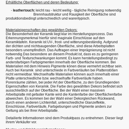
Erhältliche Oberflächen und deren Bedeutung:
-
leathertouch:
leicht rau - leicht wellig - tägliche Reinigung notwendig
Brennhautstruktur und Rauigkeit der Oberfläche sind
produktionsbedingt unterschiedlich und warentypisch.
Materialeigenschaften des gewählten Dekors:
Die Besonderheit der Keramik liegt klar im Herstellungsprozess. Das
Erkennungsmerkmal hierfür sind maginale Einschlüsse auf den
Keramiktafeln. Keramik ist UV-, frost- und witterungsbeständig. Aufgrund
der dichten und nichtsaugenden Oberfläche, sind diese Arbeitsplatten
besonders unempfindlich. Das Auftragen einer Imprägnierung ist nicht
notwendig.Das besondere an diesem Produkt ist, dass es zu geringeren
Farb- und Texturschwankungen kommt. Es kann herstellungsbedingt zu
andersfarbigen Farbpigmenten innerhalb der Oberfläche kommen. Bei
Materialien mit dem Hinweis Pigmente könen diese vermehrt sichtbar sein.
Auch bei Keramik sind unterschiede in Farbverläufen bei Plattenstößen
nicht vermeidbar. Wechselhafte Materialien können auch innerhalb einer
Platte unterschiedliche bzw. wechselhafte Farbverläufe haben.
Porenräume zählen, bei jeder Art der Oberfläche, zu den Grundlegenden
Eigenschaften von Keramik. Die Farbe des gewählten Dekors befindet sich
ausschließlich auf der Oberfläche. Bei der Wahl einer massiven
Arbeitsplatte mit gefaster Kante wird die Kantenfarbe der Oberflächenfarbe
abweichen. Es kommen bei der Wahl einer Dekorgleichen Rückwand,
durch einen anderen Lichteinfall, unterschiedliche Glanzeffekte,
Einschlüsse, Farbverläufe, Farbgebungen und Pigmente anders zur
Geltung als bei Ihrer Arbeitsplatte.
Detailierte Informationen sind dem Produktpass zu entnehmen. Dieser liegt
ihrem Verkäufer vor.