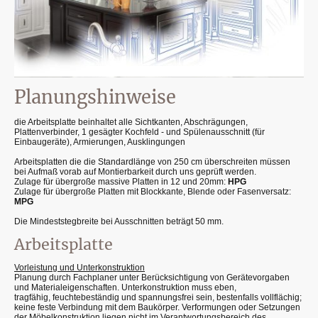
Planungshinweise
die Arbeitsplatte beinhaltet alle Sichtkanten, Abschrägungen,
Plattenverbinder, 1 gesägter Kochfeld - und Spülenausschnitt (für
Einbaugeräte), Armierungen, Ausklingungen
Arbeitsplatten die die Standardlänge von 250 cm überschreiten müssen
bei Aufmaß vorab auf Montierbarkeit durch uns geprüft werden.
Zulage für übergroße massive Platten in 12 und 20mm:
HPG
Zulage für übergroße Platten mit Blockkante, Blende oder Fasenversatz:
MPG
Die Mindeststegbreite bei Ausschnitten beträgt 50 mm.
Arbeitsplatte
Vorleistung und Unterkonstruktion
Planung durch Fachplaner unter Berücksichtigung von Gerätevorgaben
und Materialeigenschaften. Unterkonstruktion muss eben,
tragfähig, feuchtebeständig und spannungsfrei sein, bestenfalls vollflächig;
keine feste Verbindung mit dem Baukörper. Verformungen oder Setzungen
der Möbelkonstruktion liegen nicht im Verantwortungsbereich des