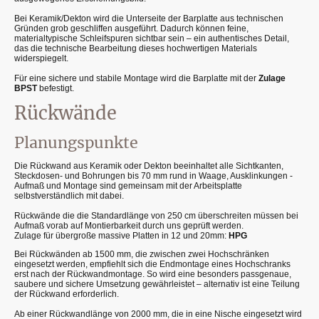
Bei Keramik/Dekton wird die Unterseite der Barplatte aus technischen
Gründen grob geschliffen ausgeführt. Dadurch können feine,
materialtypische Schleifspuren sichtbar sein – ein authentisches Detail,
das die technische Bearbeitung dieses hochwertigen Materials
widerspiegelt.
Für eine sichere und stabile Montage wird die Barplatte mit der
Zulage
BPST
befestigt.
Rückwände
Planungspunkte
Die Rückwand aus Keramik oder Dekton beeinhaltet alle Sichtkanten,
Steckdosen- und Bohrungen bis 70 mm rund in Waage, Ausklinkungen -
Aufmaß und Montage sind gemeinsam mit der Arbeitsplatte
selbstverständlich mit dabei.
Rückwände die die Standardlänge von 250 cm überschreiten müssen bei
Aufmaß vorab auf Montierbarkeit durch uns geprüft werden.
Zulage für übergroße massive Platten in 12 und 20mm:
HPG
Bei Rückwänden ab 1500 mm, die zwischen zwei Hochschränken
eingesetzt werden, empfiehlt sich die Endmontage eines Hochschranks
erst nach der Rückwandmontage. So wird eine besonders passgenaue,
saubere und sichere Umsetzung gewährleistet – alternativ ist eine Teilung
der Rückwand erforderlich.
Ab einer Rückwandlänge von 2000 mm, die in eine Nische eingesetzt wird