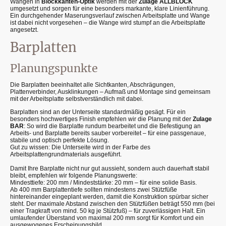
Wangen in
Blockkanten-Optik
werden mit der
Zulage ALLBLOCK
umgesetzt und sorgen für eine besonders markante, klare Linienführung.
Ein durchgehender Maserungsverlauf zwischen Arbeitsplatte und Wange
ist dabei nicht vorgesehen – die Wange wird stumpf an die Arbeitsplatte
angesetzt.
Barplatten
Planungspunkte
Die Barplatten beeinhaltet alle Sichtkanten, Abschrägungen,
Plattenverbinder, Ausklinkungen – Aufmaß und Montage sind gemeinsam
mit der Arbeitsplatte selbstverständlich mit dabei.
Barplatten sind an der Unterseite standardmäßig gesägt. Für ein
besonders hochwertiges Finish empfehlen wir die Planung mit der
Zulage
BAR
: So wird die Barplatte rundum bearbeitet und die Befestigung an
Arbeits- und Barplatte bereits sauber vorbereitet – für eine passgenaue,
stabile und optisch perfekte Lösung.
Gut zu wissen: Die Unterseite wird in der Farbe des
Arbeitsplattengrundmaterials ausgeführt.
Damit Ihre Barplatte nicht nur gut aussieht, sondern auch dauerhaft stabil
bleibt, empfehlen wir folgende Planungswerte:
Mindesttiefe: 200 mm / Mindeststärke: 20 mm – für eine solide Basis.
Ab 400 mm Barplattentiefe sollten mindestens zwei Stützfüße
hintereinander eingeplant werden, damit die Konstruktion spürbar sicher
steht. Der maximale Abstand zwischen den Stützfüßen beträgt 550 mm (bei
einer Tragkraft von mind. 50 kg je Stützfuß) – für zuverlässigen Halt. Ein
umlaufender Überstand von maximal 200 mm sorgt für Komfort und ein
ausgewogenes Erscheinungsbild.