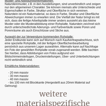
Muster- und Abbildungsinformationen:
Natursteinmuster, z.B. in den Ausstellungen, sind unverbindlich und zeigen
nur den allgemeinen Charakter. Sie können niemals alle Unterschiede und
Eigenschaften in Farbe, Struktur und Oberfläche in sich vereinen.
Naturstein ist ein Naturmaterial, so dass in Farbe, Struktur und Oberfläche
Abweichungen immer zu erwarten sind. Die Vielfalt der Natur bringt es mit
sich, dass die fertige Arbeitsplatte immer anders aussieht als das kleine
Muster oder die Musterabbildung einer Rohplatte. Naturstein zeichnet sich
durch unterschiedlichste Aderungs- und Farbverläufe sowie Poren und
Porenräume als auch Einschlüsse und Stiche aus.
Auswahl der zur Verwendung kommenden Rohplatte:
Jeder Endkunde kann sich auf Wunsch nach Kaufvertragsabschluss, sich
eine spezielle Rohplatte, mit der fertigen Oberflächenbearbeitung
persönlich aus unserem Lager auswählen. Alternativ kann auf Nachfrage
ein Foto der gewählten Rohplatte vorab zugesandt werden. Bitte bachten
Sie hierbei, dass Abbildungen von Fotos aufgrund von
Bildschirmeinstellugen, Druckeinstellungen, Über- und Unterbelichtungen
nicht verbindlich sind.
Erhältliche Materialstärken:
- 20 mm massiv
- 30 mm massiv
- 40 mm massiv
- bis 100 mm mit Blockkante (Hergestellt aus 20mm Material auf
Gehrung)
weitere
materialspezifische