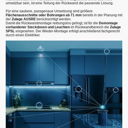
umsetzbar sein, ist eine Teilung der Rückwand die passende Lösung.
Für eine saubere, passgenaue Umsetzung sind größere
Flächenausschnitte oder Bohrungen ab 71 mm
bereits in der Planung mit
der
Zulage AUSRE
berücksichtigt werden.
Damit die Rückwandmontage reibungslos gelingt, ist für die
Demontage
vorhandener Steckdosen und Leuchten
im Rückwandbereich die
Zulage
SPSL
vorgesehen. Die Wieder-Montage erfolgt anschließend fachgerecht
durch einen Elektriker.