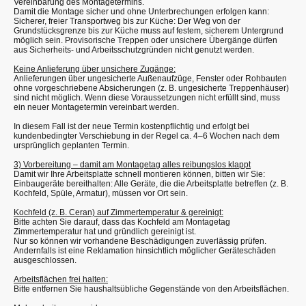
Vereinbarung des Montagetermins.
Damit die Montage sicher und ohne Unterbrechungen erfolgen kann:
Sicherer, freier Transportweg bis zur Küche: Der Weg von der
Grundstücksgrenze bis zur Küche muss auf festem, sicherem Untergrund
möglich sein. Provisorische Treppen oder unsichere Übergänge dürfen
aus Sicherheits- und Arbeitsschutzgründen nicht genutzt werden.
Keine Anlieferung über unsichere Zugänge:
Anlieferungen über ungesicherte Außenaufzüge, Fenster oder Rohbauten
ohne vorgeschriebene Absicherungen (z. B. ungesicherte Treppenhäuser)
sind nicht möglich. Wenn diese Voraussetzungen nicht erfüllt sind, muss
ein neuer Montagetermin vereinbart werden.
In diesem Fall ist der neue Termin kostenpflichtig und erfolgt bei
kundenbedingter Verschiebung in der Regel ca. 4–6 Wochen nach dem
ursprünglich geplanten Termin.
3) Vorbereitung – damit am Montagetag alles reibungslos klappt
Damit wir Ihre Arbeitsplatte schnell montieren können, bitten wir Sie:
Einbaugeräte bereithalten: Alle Geräte, die die Arbeitsplatte betreffen (z. B.
Kochfeld, Spüle, Armatur), müssen vor Ort sein.
Kochfeld (z. B. Ceran) auf Zimmertemperatur & gereinigt:
Bitte achten Sie darauf, dass das Kochfeld am Montagetag
Zimmertemperatur hat und gründlich gereinigt ist.
Nur so können wir vorhandene Beschädigungen zuverlässig prüfen.
Andernfalls ist eine Reklamation hinsichtlich möglicher Geräteschäden
ausgeschlossen.
Arbeitsflächen frei halten:
Bitte entfernen Sie haushaltsübliche Gegenstände von den Arbeitsflächen.