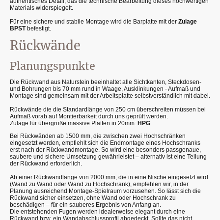
authentisches Detail, das die technische Bearbeitung dieses hochwertigen
Materials widerspiegelt.
Für eine sichere und stabile Montage wird die Barplatte mit der
Zulage
BPST
befestigt.
Rückwände
Planungspunkte
Die Rückwand aus Naturstein beeinhaltet alle Sichtkanten, Steckdosen-
und Bohrungen bis 70 mm rund in Waage, Ausklinkungen - Aufmaß und
Montage sind gemeinsam mit der Arbeitsplatte selbstverständlich mit dabei.
Rückwände die die Standardlänge von 250 cm überschreiten müssen bei
Aufmaß vorab auf Montierbarkeit durch uns geprüft werden.
Zulage für übergroße massive Platten in 20mm:
HPG
Bei Rückwänden ab 1500 mm, die zwischen zwei Hochschränken
eingesetzt werden, empfiehlt sich die Endmontage eines Hochschranks
erst nach der Rückwandmontage. So wird eine besonders passgenaue,
saubere und sichere Umsetzung gewährleistet – alternativ ist eine Teilung
der Rückwand erforderlich.
Ab einer Rückwandlänge von 2000 mm, die in eine Nische eingesetzt wird
(Wand zu Wand oder Wand zu Hochschrank), empfehlen wir, in der
Planung ausreichend Montage-Spielraum vorzusehen. So lässt sich die
Rückwand sicher einsetzen, ohne Wand oder Hochschrank zu
beschädigen – für ein sauberes Ergebnis von Anfang an.
Die entstehenden Fugen werden idealerweise elegant durch eine
Rückwand bzw. ein Wandabschlussprofil abgedeckt. Sollte das nicht