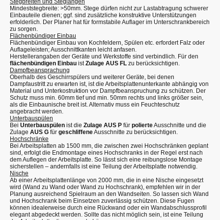
Stegbreiten und Steglängen
Mindeststegbreite: >50mm. Stege dürfen nicht zur Lastabtragung schwerer
Einbauteile dienen; ggf. sind zusätzliche konstruktive Unterstützungen
erfolderlich. Der Planer hat für formstabile Auflager im Unterschrankbereich
zu sorgen.
Flächenbündiger Einbau
Flächenbündiger Einbau von Kochfeldern, Spülen etc. erfordert Falz oder
Auflageleisten; Ausschnittkanten leicht anfasen.
Herstellerangaben der Geräte und Werkstoffe sind verbindlich. Für den
flächenbündigen Einbau
ist
Zulage AUS FL
zu berücksichtigen.
Dampfbeansprachung
Oberhalb des Geschirrspülers und weiterer Geräte, bei denen
Dampfaustritt zu erwarten ist, ist die Arbeitsplattenunterkante abhängig von
Material und Unterkostruktion vor Dampfbeanspruchung zu schützen. Der
Schutz muss min. 60mm tief und min. 50mm rechts und links größer sein,
als die Einbaunische breit ist. Alternativ muss ein Feuchteschutz
angebracht werden.
Unterbauspülen
Bei
Unterbauspülen
ist die
Zulage AUS P
für
polierte
Ausschnitte und die
Zulage
AUS G
für
geschliffene
Ausschnitte zu berücksichtigen.
Hochschränke
Bei Arbeitsplatten ab 1500 mm, die zwischen zwei Hochschränken geplant
sind, erfolgt die Endmontage eines Hochschranks in der Regel erst nach
dem Auflegen der Arbeitsplatte. So lässt sich eine reibungslose Montage
sicherstellen – andernfalls ist eine Teilung der Arbeitsplatte notwendig.
Nische
Ab einer Arbeitsplattenlänge von 2000 mm, die in eine Nische eingesetzt
wird (Wand zu Wand oder Wand zu Hochschrank), empfehlen wir in der
Planung ausreichend Spielraum an den Wandseiten. So lassen sich Wand
und Hochschrank beim Einsetzen zuverlässig schützen. Diese Fugen
können idealerweise durch eine Rückwand oder ein Wandabschlussprofil
elegant abgedeckt werden. Sollte das nicht möglich sein, ist eine Teilung