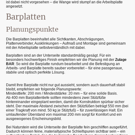
ist dabei nicht vorgesehen – die Wange wird stumpf an die Arbeitsplatte
angesetzt.
Barplatten
Planungspunkte
Die Barplatten beeinhaltet alle Sichtkanten, Abschrägungen,
Plattenverbinder, Ausklinkungen – Aufmaß und Montage sind gemeinsam
mit der Arbeitsplatte selbstverständlich mit dabei.
Barplatten sind an der Unterseite standardmäßig gesägt. Für ein
besonders hochwertiges Finish empfehlen wir die Planung mit der
Zulage
BAR
: So wird die Barplatte rundum bearbeitet und die Befestigung an
Arbeits- und Barplatte bereits sauber vorbereitet – für eine passgenaue,
stabile und optisch perfekte Lösung.
Damit Ihre Barplatte nicht nur gut aussieht, sondern auch dauerhaft stabil
bleibt, empfehlen wir folgende Planungswerte:
Mindesttiefe: 200 mm / Mindeststärke: 20 mm – für eine solide Basis.
Ab 400 mm Barplattentiefe sollten mindestens zwei Stützfüße
hintereinander eingeplant werden, damit die Konstruktion spürbar sicher
steht. Der maximale Abstand zwischen den Stützfüßen beträgt 550 mm (bei
einer Tragkraft von mind. 50 kg je Stützfuß) – für zuverlässigen Halt. Ein
umlaufender Überstand von maximal 200 mm sorgt für Komfort und ein
ausgewogenes Erscheinungsbild.
Bei Naturstein wird die Unterseite der Barplatte fein geschliffen ausgeführt.
Dadurch können feine, materialtypische Schleifspuren sichtbar sein – ein