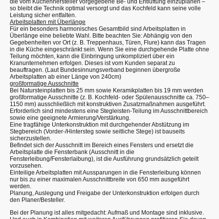
die vom Küchenhersteller vorgegebene Be- und Entlüftung einzuplanen –
so bleibt die Technik optimal versorgt und das Kochfeld kann seine volle
Leistung sicher entfalten.
Arbeitsplatten mit Überlänge
Für ein besonders harmonisches Gesamtbild sind Arbeitsplatten in
Überlänge eine beliebte Wahl. Bitte beachten Sie: Abhängig von den
Gegebenheiten vor Ort (z. B. Treppenhaus, Türen, Flure) kann das Tragen
in die Küche eingeschränkt sein. Wenn Sie eine durchgehende Platte ohne
Teilung möchten, kann die Einbringung unkompliziert über ein
Kranunternehmen erfolgen. Dieses ist vom Kunden separat zu
beauftragen. (Laut Bundesinnungsverband beginnen übergroße
Arbeitsplatten ab einer Länge von 240cm)
großformatige Ausschnitte
Bei Natursteinplatten bis 25 mm sowie Keramikplatten bis 19 mm werden
großformatige Ausschnitte (z. B. Kochfeld- oder Spülenausschnitte ca. 750–
1150 mm) ausschließlich mit konstruktiven Zusatzmaßnahmen ausgeführt.
Erforderlich sind mindestens eine Stegleisten-Teilung im Ausschnittbereich
sowie eine geeignete Armierung/Verstärkung.
Eine tragfähige Unterkonstruktion mit durchgehender Abstützung im
Stegbereich (Vorder-/Hintersteg sowie seitliche Stege) ist bauseits
sicherzustellen.
Befindet sich der Ausschnitt im Bereich eines Fensters und ersetzt die
Arbeitsplatte die Fensterbank (Ausschnitt in die
Fensterleibung/Fensterlaibung), ist die Ausführung grundsätzlich geteilt
vorzusehen.
Einteilige Arbeitsplatten mit Aussparungen in die Fensterleibung können
nur bis zu einer maximalen Ausschnittbreite von 650 mm ausgeführt
werden.
Planung, Auslegung und Freigabe der Unterkonstruktion erfolgen durch
den Planer/Besteller.
Bei der Planung ist alles mitgedacht: Aufmaß und Montage sind inklusive.