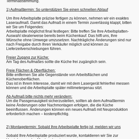
Terminabstimmung.
1) Aufmaßtermin: So unterstützen Sie einen schnellen Ablauf
Um Ihre Arbeitsplatte präzise fertigen zu können, nehmen wir ein exaktes
Laseraufmaß. Damit das Aufmaß in einem Termin zuverlässig klappt, bitten
wir Sie um Folgendes:
Arbeitsplatte möglichst final festlegen: Bitte treffen Sie Ihre Arbeitsplatten-
Auswahl idealerweise bereits beim Küchenkauf. Das hilft uns, Ihre
Wünsche ohne Umwege umzusetzen. Nachträgliche Änderungen sind nur
nach Freigabe durch Ihren Verkäufer möglich und können zu
Lieferzeitverschiebungen führen.
Freier Zugang zur Küche:
Am Tag des Aufmaßes sollte die Küche frei zugänglich sein.
Freie Flächen & Oberflächen:
Bitte entfernen Sie alle Gegenstände von Arbeitsflächen und
Küchenoberflächen.
Das ist in Ihrem Interesse, damit wir mit dem Lasergerät fehlerfrei messen
können und die Arbeitsplatte später millimetergenau sitzt.
Ab Aufmaß bitte nichts mehr verändern:
Um die Passgenauigkeit sicherzustellen, sollten ab dem Aufmaßtermin
keine Änderungen oder Nachmontagen erfolgen, die die Küche
beeinflussen. Änderungen können ein neues Aufmaß mit Neuproduktion
erforderlich machen – kostenpflichtig.
2) Montagetermin: Sobald Ihre Arbeitsplatte fertig ist, melden wir uns
Sobald Ihre Arbeitsplatte produziert wurde, kontaktieren wir Sie zur