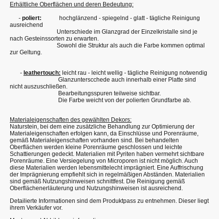
Erhältliche Oberflächen und deren Bedeutung:
-
poliert:
hochglänzend - spiegelnd - glatt - tägliche Reinigung
ausreichend
Unterschiede im Glanzgrad der Einzelkristalle sind je
nach Gesteinssorten zu erwarten.
Sowohl die Struktur als auch die Farbe kommen optimal
zur Geltung.
-
leathertouch:
leicht rau - leicht wellig - tägliche Reinigung notwendig
Glanzunterscchede auch innerhalb einer Platte sind
nicht auszuschließen.
Bearbeitungsspuren teilweise sichtbar.
Die Farbe weicht von der polierten Grundfarbe ab.
Materialeigenschaften des gewählten Dekors:
Naturstein, bei dem eine zusätzliche Behandlung zur Optimierung der
Materialeigenschaften erfolgen kann, da Einschlüsse und Porenräume,
gemäß Materialeigenschaften vorhanden sind. Bei behandelten
Oberflächen werden kleine Porenräume geschlossen und leichte
Schattierungen gedeckt. Materialien mit Pyriten haben vermehrt sichtbare
Porenräume. Eine Versiegelung von Microporen ist nicht möglich. Auch
diese Materialien werden lebensmittelecht imprägniert. Eine Auffrischung
der Imprägnierung empfiehlt sich in regelmäßigen Abständen. Materialien
sind gemäß Nutzungshinweisen schnittfest. Die Reinigung gemäß
Oberflächenerläuterung und Nutzungshinweisen ist ausreichend.
Detailierte Informationen sind dem Produktpass zu entnehmen. Dieser liegt
ihrem Verkäufer vor.