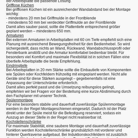
der Arbeitsplatte die passende Lösung.
Grifflose Küchen
Bei grifflosen Küchen ist ein ausreichender Wandabstand bei der Montage
wichtig:
- mindestens 20 mm bei Griffmulde in der Frontblende
- mindestens 50 mm bei verdeckter Griffmulde an der Frontblende
Damit alles sauber passt, sollte die Plattentiefe entsprechend größer
geplant werden – mindestens 650 mm.
Armaturen
Bei externen Armaturen in Arbeitsplatten mit 60 cm Tiefe empfiehlt sich eine
Planung mit ausreichend Bewegungsfreiheit für den Bedienhebel. So wird
sichergestellt, dass nichts an Wand, Rückwand, Wandabschlussprofil oder
Fensterbank anstößt und die Armatur komfortabel bedienbar bleibt. Für
besonders viel Komfort und maximale Flexibilität ist in solchen Fällen eine
übertiefe Arbeitsplatte die beste Empfehlung.
Eindringtiefe
Bei Arbeitsplatten in 20 mm Stärke sollte die Einbautiefe von Komponenten
wie Spülen oder Kochfeldern frühzeitig mit eingeplant werden. Nicht alle
Geräte sind für diese Stärken ausgelegt – gegebenenfalls ist eine
Anpassung der Unterschränke erforderlich.
Damit alles perfekt passt und die Umsetzung reibungslos gelingt,
empfehlen wir bei Fragen vor der Bestellung eine kurze Abstimmung durch
den Fachplaner mit unserer Technik.
Spülenmontage
Für eine besonders stabile und dauerhaft zuverlässige Spülenmontage
werden in der Regel Montageschienen eingesetzt. Dadurch ist der Platz
direkt unter der Spüle meist für die Befestigung reserviert, sodass ein
Auszug an dieser Stelle in der Regel nicht realisierbar ist.
Kochstellenschränke
Für maximale Stabilität, eine saubere Montage und dauerhaft zuverlässige
Funktion werden Kochstellenschränke grundsätzlich mit vorderer und
hinterer Quertraverse aufgebaut. Bei Induktionskochfeldern ist zusätzlich