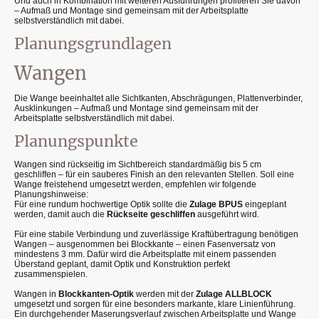
Und auch in Kombination mit weiteren Ausführungen profitieren Sie davon
– Aufmaß und Montage sind gemeinsam mit der Arbeitsplatte
selbstverständlich mit dabei.
Planungsgrundlagen
Wangen
Die Wange beeinhaltet alle Sichtkanten, Abschrägungen, Plattenverbinder,
Ausklinkungen – Aufmaß und Montage sind gemeinsam mit der
Arbeitsplatte selbstverständlich mit dabei.
Planungspunkte
Wangen sind rückseitig im Sichtbereich standardmäßig bis 5 cm
geschliffen – für ein sauberes Finish an den relevanten Stellen. Soll eine
Wange freistehend umgesetzt werden, empfehlen wir folgende
Planungshinweise:
Für eine rundum hochwertige Optik sollte die
Zulage BPUS
eingeplant
werden, damit auch die
Rückseite geschliffen
ausgeführt wird.
Für eine stabile Verbindung und zuverlässige Kraftübertragung benötigen
Wangen – ausgenommen bei Blockkante – einen Fasenversatz von
mindestens 3 mm. Dafür wird die Arbeitsplatte mit einem passenden
Überstand geplant, damit Optik und Konstruktion perfekt
zusammenspielen.
Wangen in
Blockkanten-Optik
werden mit der
Zulage ALLBLOCK
umgesetzt und sorgen für eine besonders markante, klare Linienführung.
Ein durchgehender Maserungsverlauf zwischen Arbeitsplatte und Wange