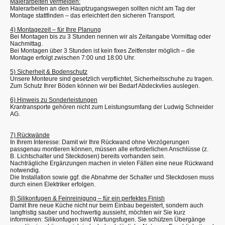
Malerarbeiten vermeiden:
Malerarbeiten an den Hauptzugangswegen sollten nicht am Tag der
Montage stattfinden – das erleichtert den sicheren Transport.
4) Montagezeit – für Ihre Planung
Bei Montagen bis zu 3 Stunden nennen wir als Zeitangabe Vormittag oder
Nachmittag.
Bei Montagen über 3 Stunden ist kein fixes Zeitfenster möglich – die
Montage erfolgt zwischen 7:00 und 18:00 Uhr.
5) Sicherheit & Bodenschutz
Unsere Monteure sind gesetzlich verpflichtet, Sicherheitsschuhe zu tragen.
Zum Schutz Ihrer Böden können wir bei Bedarf Abdeckvlies auslegen.
6) Hinweis zu Sonderleistungen
Krantransporte gehören nicht zum Leistungsumfang der Ludwig Schneider
AG.
7) Rückwände
In Ihrem Interesse: Damit wir Ihre Rückwand ohne Verzögerungen
passgenau montieren können, müssen alle erforderlichen Anschlüsse (z.
B. Lichtschalter und Steckdosen) bereits vorhanden sein.
Nachträgliche Ergänzungen machen in vielen Fällen eine neue Rückwand
notwendig.
Die Installation sowie ggf. die Abnahme der Schalter und Steckdosen muss
durch einen Elektriker erfolgen.
8) Silikonfugen & Feinreinigung – für ein perfektes Finish
Damit Ihre neue Küche nicht nur beim Einbau begeistert, sondern auch
langfristig sauber und hochwertig aussieht, möchten wir Sie kurz
informieren: Silikonfugen sind Wartungsfugen. Sie schützen Übergänge