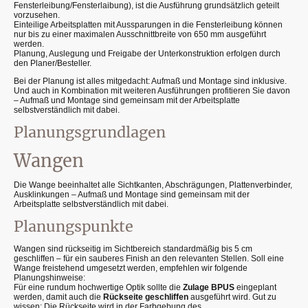
Fensterleibung/Fensterlaibung), ist die Ausführung grundsätzlich geteilt
vorzusehen.
Einteilige Arbeitsplatten mit Aussparungen in die Fensterleibung können
nur bis zu einer maximalen Ausschnittbreite von 650 mm ausgeführt
werden.
Planung, Auslegung und Freigabe der Unterkonstruktion erfolgen durch
den Planer/Besteller.
Bei der Planung ist alles mitgedacht: Aufmaß und Montage sind inklusive.
Und auch in Kombination mit weiteren Ausführungen profitieren Sie davon
– Aufmaß und Montage sind gemeinsam mit der Arbeitsplatte
selbstverständlich mit dabei.
Planungsgrundlagen
Wangen
Die Wange beeinhaltet alle Sichtkanten, Abschrägungen, Plattenverbinder,
Ausklinkungen – Aufmaß und Montage sind gemeinsam mit der
Arbeitsplatte selbstverständlich mit dabei.
Planungspunkte
Wangen sind rückseitig im Sichtbereich standardmäßig bis 5 cm
geschliffen – für ein sauberes Finish an den relevanten Stellen. Soll eine
Wange freistehend umgesetzt werden, empfehlen wir folgende
Planungshinweise:
Für eine rundum hochwertige Optik sollte die
Zulage BPUS
eingeplant
werden, damit auch die
Rückseite geschliffen
ausgeführt wird. Gut zu
wissen: Die Rückseite wird in der Farbgebung des