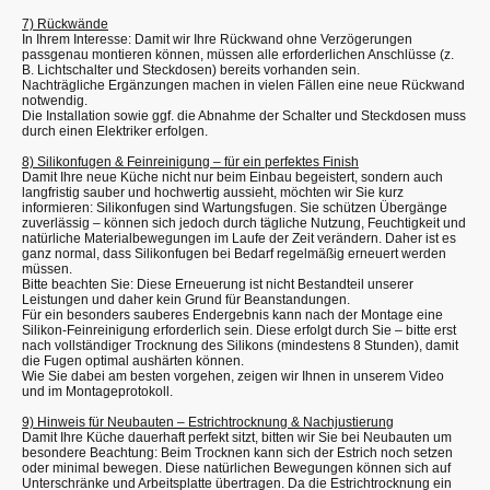
7) Rückwände
In Ihrem Interesse: Damit wir Ihre Rückwand ohne Verzögerungen
passgenau montieren können, müssen alle erforderlichen Anschlüsse (z.
B. Lichtschalter und Steckdosen) bereits vorhanden sein.
Nachträgliche Ergänzungen machen in vielen Fällen eine neue Rückwand
notwendig.
Die Installation sowie ggf. die Abnahme der Schalter und Steckdosen muss
durch einen Elektriker erfolgen.
8) Silikonfugen & Feinreinigung – für ein perfektes Finish
Damit Ihre neue Küche nicht nur beim Einbau begeistert, sondern auch
langfristig sauber und hochwertig aussieht, möchten wir Sie kurz
informieren: Silikonfugen sind Wartungsfugen. Sie schützen Übergänge
zuverlässig – können sich jedoch durch tägliche Nutzung, Feuchtigkeit und
natürliche Materialbewegungen im Laufe der Zeit verändern. Daher ist es
ganz normal, dass Silikonfugen bei Bedarf regelmäßig erneuert werden
müssen.
Bitte beachten Sie: Diese Erneuerung ist nicht Bestandteil unserer
Leistungen und daher kein Grund für Beanstandungen.
Für ein besonders sauberes Endergebnis kann nach der Montage eine
Silikon-Feinreinigung erforderlich sein. Diese erfolgt durch Sie – bitte erst
nach vollständiger Trocknung des Silikons (mindestens 8 Stunden), damit
die Fugen optimal aushärten können.
Wie Sie dabei am besten vorgehen, zeigen wir Ihnen in unserem Video
und im Montageprotokoll.
9) Hinweis für Neubauten – Estrichtrocknung & Nachjustierung
Damit Ihre Küche dauerhaft perfekt sitzt, bitten wir Sie bei Neubauten um
besondere Beachtung: Beim Trocknen kann sich der Estrich noch setzen
oder minimal bewegen. Diese natürlichen Bewegungen können sich auf
Unterschränke und Arbeitsplatte übertragen. Da die Estrichtrocknung ein