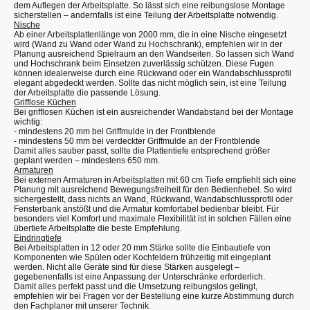
dem Auflegen der Arbeitsplatte. So lässt sich eine reibungslose Montage
sicherstellen – andernfalls ist eine Teilung der Arbeitsplatte notwendig.
Nische
Ab einer Arbeitsplattenlänge von 2000 mm, die in eine Nische eingesetzt
wird (Wand zu Wand oder Wand zu Hochschrank), empfehlen wir in der
Planung ausreichend Spielraum an den Wandseiten. So lassen sich Wand
und Hochschrank beim Einsetzen zuverlässig schützen. Diese Fugen
können idealerweise durch eine Rückwand oder ein Wandabschlussprofil
elegant abgedeckt werden. Sollte das nicht möglich sein, ist eine Teilung
der Arbeitsplatte die passende Lösung.
Grifflose Küchen
Bei grifflosen Küchen ist ein ausreichender Wandabstand bei der Montage
wichtig:
- mindestens 20 mm bei Griffmulde in der Frontblende
- mindestens 50 mm bei verdeckter Griffmulde an der Frontblende
Damit alles sauber passt, sollte die Plattentiefe entsprechend größer
geplant werden – mindestens 650 mm.
Armaturen
Bei externen Armaturen in Arbeitsplatten mit 60 cm Tiefe empfiehlt sich eine
Planung mit ausreichend Bewegungsfreiheit für den Bedienhebel. So wird
sichergestellt, dass nichts an Wand, Rückwand, Wandabschlussprofil oder
Fensterbank anstößt und die Armatur komfortabel bedienbar bleibt. Für
besonders viel Komfort und maximale Flexibilität ist in solchen Fällen eine
übertiefe Arbeitsplatte die beste Empfehlung.
Eindringtiefe
Bei Arbeitsplatten in 12 oder 20 mm Stärke sollte die Einbautiefe von
Komponenten wie Spülen oder Kochfeldern frühzeitig mit eingeplant
werden. Nicht alle Geräte sind für diese Stärken ausgelegt –
gegebenenfalls ist eine Anpassung der Unterschränke erforderlich.
Damit alles perfekt passt und die Umsetzung reibungslos gelingt,
empfehlen wir bei Fragen vor der Bestellung eine kurze Abstimmung durch
den Fachplaner mit unserer Technik.