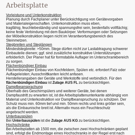
Arbeitsplatte
Vorleistung und Unterkonstruktion
Planung durch Fachplaner unter Berücksichtigung von Gerätevorgaben
und Materialeigenschaften. Unterkonstruktion muss eben,
tragfähig, feuchtebeständig und spannungsfrei sein, bestenfalls vollflächig;
keine feste Verbindung mit dem Baukörper. Verformungen oder Setzungen
der Möbelkonstruktion liegen nicht im Verantwortungsbereich des
Steinmetzen.
Stegbreiten und Steglängen
Mindeststegbreite: >50mm. Stege dürfen nicht zur Lastabtragung schwerer
Einbauteile dienen; ggf. sind zusätzliche konstruktive Unterstützungen
erfolderlich. Der Planer hat für formstabile Auflager im Unterschrankbereich
zu sorgen.
Flächenbündiger Einbau
Flächenbündiger Einbau von Kochfeldern, Spülen etc. erfordert Falz oder
Auflageleisten; Ausschnittkanten leicht anfasen.
Herstellerangaben der Geräte und Werkstoffe sind verbindlich. Für den
flächenbündigen Einbau
ist
Zulage AUS FL
zu berücksichtigen.
Dampfbeansprachung
Oberhalb des Geschirrspülers und weiterer Geräte, bei denen
Dampfaustritt zu erwarten ist, ist die Arbeitsplattenunterkante abhängig von
Material und Unterkostruktion vor Dampfbeanspruchung zu schützen. Der
Schutz muss min. 60mm tief und min. 50mm rechts und links größer sein,
als die Einbaunische breit ist. Alternativ muss ein Feuchteschutz
angebracht werden.
Unterbauspülen
Bei
Unterbauspülen
ist die
Zulage AUS KG
zu berücksichtigen.
Hochschränke
Bei Arbeitsplatten ab 1500 mm, die zwischen zwei Hochschränken geplant
sind, erfolgt die Endmontage eines Hochschranks in der Regel erst nach