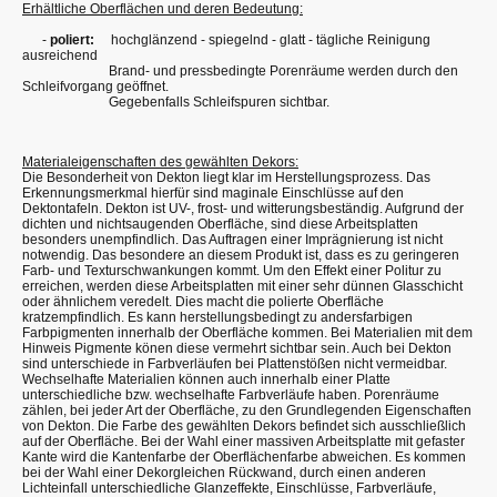
Erhältliche Oberflächen und deren Bedeutung:
-
poliert:
hochglänzend - spiegelnd - glatt - tägliche Reinigung
ausreichend
Brand- und pressbedingte Porenräume werden durch den
Schleifvorgang geöffnet.
Gegebenfalls Schleifspuren sichtbar.
Materialeigenschaften des gewählten Dekors:
Die Besonderheit von Dekton liegt klar im Herstellungsprozess. Das
Erkennungsmerkmal hierfür sind maginale Einschlüsse auf den
Dektontafeln. Dekton ist UV-, frost- und witterungsbeständig. Aufgrund der
dichten und nichtsaugenden Oberfläche, sind diese Arbeitsplatten
besonders unempfindlich. Das Auftragen einer Imprägnierung ist nicht
notwendig. Das besondere an diesem Produkt ist, dass es zu geringeren
Farb- und Texturschwankungen kommt. Um den Effekt einer Politur zu
erreichen, werden diese Arbeitsplatten mit einer sehr dünnen Glasschicht
oder ähnlichem veredelt. Dies macht die polierte Oberfläche
kratzempfindlich. Es kann herstellungsbedingt zu andersfarbigen
Farbpigmenten innerhalb der Oberfläche kommen. Bei Materialien mit dem
Hinweis Pigmente könen diese vermehrt sichtbar sein. Auch bei Dekton
sind unterschiede in Farbverläufen bei Plattenstößen nicht vermeidbar.
Wechselhafte Materialien können auch innerhalb einer Platte
unterschiedliche bzw. wechselhafte Farbverläufe haben. Porenräume
zählen, bei jeder Art der Oberfläche, zu den Grundlegenden Eigenschaften
von Dekton. Die Farbe des gewählten Dekors befindet sich ausschließlich
auf der Oberfläche. Bei der Wahl einer massiven Arbeitsplatte mit gefaster
Kante wird die Kantenfarbe der Oberflächenfarbe abweichen. Es kommen
bei der Wahl einer Dekorgleichen Rückwand, durch einen anderen
Lichteinfall unterschiedliche Glanzeffekte, Einschlüsse, Farbverläufe,