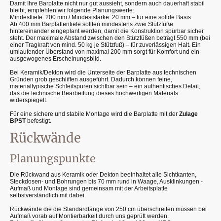
Damit Ihre Barplatte nicht nur gut aussieht, sondern auch dauerhaft stabil
bleibt, empfehlen wir folgende Planungswerte:
Mindesttiefe: 200 mm / Mindeststärke: 20 mm – für eine solide Basis.
Ab 400 mm Barplattentiefe sollten mindestens zwei Stützfüße
hintereinander eingeplant werden, damit die Konstruktion spürbar sicher
steht. Der maximale Abstand zwischen den Stützfüßen beträgt 550 mm (bei
einer Tragkraft von mind. 50 kg je Stützfuß) – für zuverlässigen Halt. Ein
umlaufender Überstand von maximal 200 mm sorgt für Komfort und ein
ausgewogenes Erscheinungsbild.
Bei Keramik/Dekton wird die Unterseite der Barplatte aus technischen
Gründen grob geschliffen ausgeführt. Dadurch können feine,
materialtypische Schleifspuren sichtbar sein – ein authentisches Detail,
das die technische Bearbeitung dieses hochwertigen Materials
widerspiegelt.
Für eine sichere und stabile Montage wird die Barplatte mit der
Zulage
BPST
befestigt.
Rückwände
Planungspunkte
Die Rückwand aus Keramik oder Dekton beeinhaltet alle Sichtkanten,
Steckdosen- und Bohrungen bis 70 mm rund in Waage, Ausklinkungen -
Aufmaß und Montage sind gemeinsam mit der Arbeitsplatte
selbstverständlich mit dabei.
Rückwände die die Standardlänge von 250 cm überschreiten müssen bei
Aufmaß vorab auf Montierbarkeit durch uns geprüft werden.