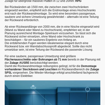
Zulage für übergroße massive Platten in 12 und 20mm:
HPG
Bei Rückwänden ab 1500 mm, die zwischen zwei Hochschränken
eingesetzt werden, empfiehlt sich die Endmontage eines Hochschranks
erst nach der Rückwandmontage. So wird eine besonders passgenaue,
saubere und sichere Umsetzung gewährleistet – alternativ ist eine Teilung
der Rückwand erforderlich.
Ab einer Rückwandlänge von 2000 mm, die in eine Nische eingesetzt wird
(Wand zu Wand oder Wand zu Hochschrank), empfehlen wir, in der
Planung ausreichend Montage-Spielraum vorzusehen. So lässt sich die
Rückwand sicher einsetzen, ohne Wand oder Hochschrank zu
beschädigen – für ein sauberes Ergebnis von Anfang an.
Die entstehenden Fugen werden idealerweise elegant durch eine
Rückwand bzw. ein Wandabschlussprofil abgedeckt. Sollte das nicht
umsetzbar sein, ist eine Teilung der Rückwand die passende Lösung.
Für eine saubere, passgenaue Umsetzung sind größere
Flächenausschnitte oder Bohrungen ab 71 mm
bereits in der Planung mit
der
Zulage AUSRE
berücksichtigt werden.
Damit die Rückwandmontage reibungslos gelingt, ist für die
Demontage
vorhandener Steckdosen und Leuchten
im Rückwandbereich die
Zulage
SPSL
vorgesehen. Die Wieder-Montage erfolgt anschließend fachgerecht
durch einen Elektriker.