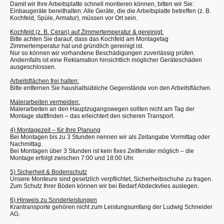
Damit wir Ihre Arbeitsplatte schnell montieren können, bitten wir Sie:
Einbaugeräte bereithalten: Alle Geräte, die die Arbeitsplatte betreffen (z. B.
Kochfeld, Spüle, Armatur), müssen vor Ort sein.
Kochfeld (z. B. Ceran) auf Zimmertemperatur & gereinigt:
Bitte achten Sie darauf, dass das Kochfeld am Montagetag
Zimmertemperatur hat und gründlich gereinigt ist.
Nur so können wir vorhandene Beschädigungen zuverlässig prüfen.
Andernfalls ist eine Reklamation hinsichtlich möglicher Geräteschäden
ausgeschlossen.
Arbeitsflächen frei halten:
Bitte entfernen Sie haushaltsübliche Gegenstände von den Arbeitsflächen.
Malerarbeiten vermeiden:
Malerarbeiten an den Hauptzugangswegen sollten nicht am Tag der
Montage stattfinden – das erleichtert den sicheren Transport.
4) Montagezeit – für Ihre Planung
Bei Montagen bis zu 3 Stunden nennen wir als Zeitangabe Vormittag oder
Nachmittag.
Bei Montagen über 3 Stunden ist kein fixes Zeitfenster möglich – die
Montage erfolgt zwischen 7:00 und 18:00 Uhr.
5) Sicherheit & Bodenschutz
Unsere Monteure sind gesetzlich verpflichtet, Sicherheitsschuhe zu tragen.
Zum Schutz Ihrer Böden können wir bei Bedarf Abdeckvlies auslegen.
6) Hinweis zu Sonderleistungen
Krantransporte gehören nicht zum Leistungsumfang der Ludwig Schneider
AG.