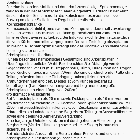
Spülenmontage
Für eine besonders stabile und dauerhaft zuverlässige Spülenmontage
werden in der Regel Montageschienen eingesetzt. Dadurch ist der Platz
direkt unter der Spüle meist für die Befestigung reserviert, sodass ein
Auszug an dieser Stelle in der Regel nicht realisierbar ist.
Kochstellenschränke
Für maximale Stabilität, eine saubere Montage und dauerhaft zuverlässige
Funktion werden Kochstellenschränke grundsätzlich mit vorderer und
hinterer Quertraverse aufgebaut. Bei Induktionskochfeldern ist zusätzlich
die vom Küchenhersteller vorgegebene Be- und Entlüftung einzuplanen –
so bleibt die Technik optimal versorgt und das Kochfeld kann seine volle
Leistung sicher entfalten.
Arbeitsplatten mit Überlänge
Für ein besonders harmonisches Gesamtbild sind Arbeitsplatten in
Überlänge eine beliebte Wahl. Bitte beachten Sie: Abhängig von den
Gegebenheiten vor Ort (z. B. Treppenhaus, Türen, Flure) kann das Tragen
in die Küche eingeschränkt sein. Wenn Sie eine durchgehende Platte ohne
Teilung möchten, kann die Einbringung unkompliziert über ein
Kranunternehmen erfolgen. Dieses ist vom Kunden separat zu
beauftragen. (Laut Bundesinnungsverband beginnen übergroße
Arbeitsplatten ab einer Länge von 240cm)
großformatige Ausschnitte
Bei Natursteinplatten bis 25 mm sowie Dektonplatten bis 19 mm werden
großformatige Ausschnitte (z. B. Kochfeld- oder Spülenausschnitte ca. 750–
1150 mm) ausschließlich mit konstruktiven Zusatzmaßnahmen ausgeführt.
Erforderlich sind mindestens eine Stegleisten-Teilung im Ausschnittbereich
sowie eine geeignete Armierung/Verstärkung.
Eine tragfähige Unterkonstruktion mit durchgehender Abstützung im
Stegbereich (Vorder-/Hintersteg sowie seitliche Stege) ist bauseits
sicherzustellen.
Befindet sich der Ausschnitt im Bereich eines Fensters und ersetzt die
Arbeitsplatte die Fensterbank (Ausschnitt in die