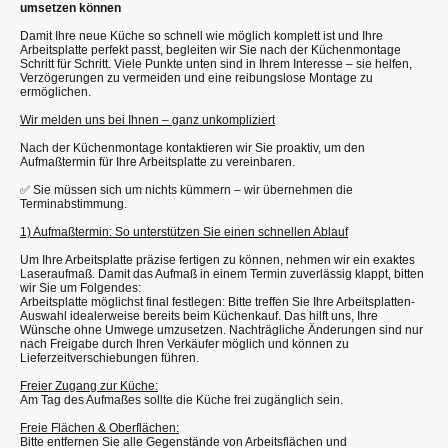
umsetzen können
Damit Ihre neue Küche so schnell wie möglich komplett ist und Ihre
Arbeitsplatte perfekt passt, begleiten wir Sie nach der Küchenmontage
Schritt für Schritt. Viele Punkte unten sind in Ihrem Interesse – sie helfen,
Verzögerungen zu vermeiden und eine reibungslose Montage zu
ermöglichen.
Wir melden uns bei Ihnen – ganz unkompliziert
Nach der Küchenmontage kontaktieren wir Sie proaktiv, um den
Aufmaßtermin für Ihre Arbeitsplatte zu vereinbaren.
✅ Sie müssen sich um nichts kümmern – wir übernehmen die
Terminabstimmung.
1) Aufmaßtermin: So unterstützen Sie einen schnellen Ablauf
Um Ihre Arbeitsplatte präzise fertigen zu können, nehmen wir ein exaktes
Laseraufmaß. Damit das Aufmaß in einem Termin zuverlässig klappt, bitten
wir Sie um Folgendes:
Arbeitsplatte möglichst final festlegen: Bitte treffen Sie Ihre Arbeitsplatten-
Auswahl idealerweise bereits beim Küchenkauf. Das hilft uns, Ihre
Wünsche ohne Umwege umzusetzen. Nachträgliche Änderungen sind nur
nach Freigabe durch Ihren Verkäufer möglich und können zu
Lieferzeitverschiebungen führen.
Freier Zugang zur Küche:
Am Tag des Aufmaßes sollte die Küche frei zugänglich sein.
Freie Flächen & Oberflächen:
Bitte entfernen Sie alle Gegenstände von Arbeitsflächen und