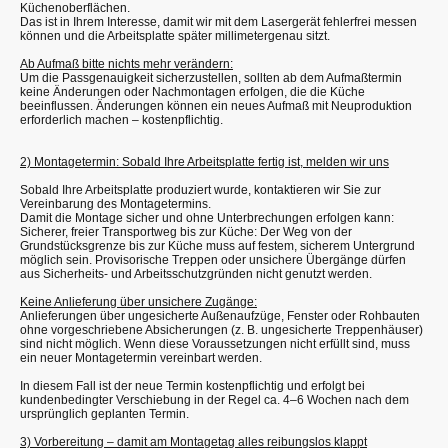
Küchenoberflächen.
Das ist in Ihrem Interesse, damit wir mit dem Lasergerät fehlerfrei messen
können und die Arbeitsplatte später millimetergenau sitzt.
Ab Aufmaß bitte nichts mehr verändern:
Um die Passgenauigkeit sicherzustellen, sollten ab dem Aufmaßtermin
keine Änderungen oder Nachmontagen erfolgen, die die Küche
beeinflussen. Änderungen können ein neues Aufmaß mit Neuproduktion
erforderlich machen – kostenpflichtig.
2) Montagetermin: Sobald Ihre Arbeitsplatte fertig ist, melden wir uns
Sobald Ihre Arbeitsplatte produziert wurde, kontaktieren wir Sie zur
Vereinbarung des Montagetermins.
Damit die Montage sicher und ohne Unterbrechungen erfolgen kann:
Sicherer, freier Transportweg bis zur Küche: Der Weg von der
Grundstücksgrenze bis zur Küche muss auf festem, sicherem Untergrund
möglich sein. Provisorische Treppen oder unsichere Übergänge dürfen
aus Sicherheits- und Arbeitsschutzgründen nicht genutzt werden.
Keine Anlieferung über unsichere Zugänge:
Anlieferungen über ungesicherte Außenaufzüge, Fenster oder Rohbauten
ohne vorgeschriebene Absicherungen (z. B. ungesicherte Treppenhäuser)
sind nicht möglich. Wenn diese Voraussetzungen nicht erfüllt sind, muss
ein neuer Montagetermin vereinbart werden.
In diesem Fall ist der neue Termin kostenpflichtig und erfolgt bei
kundenbedingter Verschiebung in der Regel ca. 4–6 Wochen nach dem
ursprünglich geplanten Termin.
3) Vorbereitung – damit am Montagetag alles reibungslos klappt