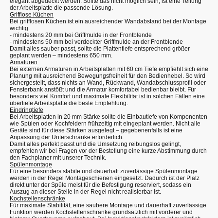
elegant abgedeckt werden. Sollte das nicht möglich sein, ist eine Teilung
der Arbeitsplatte die passende Lösung.
Grifflose Küchen
Bei grifflosen Küchen ist ein ausreichender Wandabstand bei der Montage
wichtig:
- mindestens 20 mm bei Griffmulde in der Frontblende
- mindestens 50 mm bei verdeckter Griffmulde an der Frontblende
Damit alles sauber passt, sollte die Plattentiefe entsprechend größer
geplant werden – mindestens 650 mm.
Armaturen
Bei externen Armaturen in Arbeitsplatten mit 60 cm Tiefe empfiehlt sich eine
Planung mit ausreichend Bewegungsfreiheit für den Bedienhebel. So wird
sichergestellt, dass nichts an Wand, Rückwand, Wandabschlussprofil oder
Fensterbank anstößt und die Armatur komfortabel bedienbar bleibt. Für
besonders viel Komfort und maximale Flexibilität ist in solchen Fällen eine
übertiefe Arbeitsplatte die beste Empfehlung.
Eindringtiefe
Bei Arbeitsplatten in 20 mm Stärke sollte die Einbautiefe von Komponenten
wie Spülen oder Kochfeldern frühzeitig mit eingeplant werden. Nicht alle
Geräte sind für diese Stärken ausgelegt – gegebenenfalls ist eine
Anpassung der Unterschränke erforderlich.
Damit alles perfekt passt und die Umsetzung reibungslos gelingt,
empfehlen wir bei Fragen vor der Bestellung eine kurze Abstimmung durch
den Fachplaner mit unserer Technik.
Spülenmontage
Für eine besonders stabile und dauerhaft zuverlässige Spülenmontage
werden in der Regel Montageschienen eingesetzt. Dadurch ist der Platz
direkt unter der Spüle meist für die Befestigung reserviert, sodass ein
Auszug an dieser Stelle in der Regel nicht realisierbar ist.
Kochstellenschränke
Für maximale Stabilität, eine saubere Montage und dauerhaft zuverlässige
Funktion werden Kochstellenschränke grundsätzlich mit vorderer und