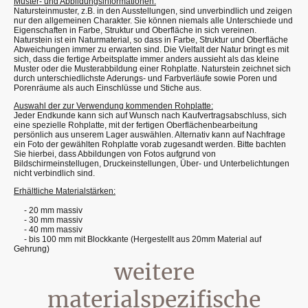
Muster- und Abbildungsinformationen:
Natursteinmuster, z.B. in den Ausstellungen, sind unverbindlich und zeigen
nur den allgemeinen Charakter. Sie können niemals alle Unterschiede und
Eigenschaften in Farbe, Struktur und Oberfläche in sich vereinen.
Naturstein ist ein Naturmaterial, so dass in Farbe, Struktur und Oberfläche
Abweichungen immer zu erwarten sind. Die Vielfalt der Natur bringt es mit
sich, dass die fertige Arbeitsplatte immer anders aussieht als das kleine
Muster oder die Musterabbildung einer Rohplatte. Naturstein zeichnet sich
durch unterschiedlichste Aderungs- und Farbverläufe sowie Poren und
Porenräume als auch Einschlüsse und Stiche aus.
Auswahl der zur Verwendung kommenden Rohplatte:
Jeder Endkunde kann sich auf Wunsch nach Kaufvertragsabschluss, sich
eine spezielle Rohplatte, mit der fertigen Oberflächenbearbeitung
persönlich aus unserem Lager auswählen. Alternativ kann auf Nachfrage
ein Foto der gewählten Rohplatte vorab zugesandt werden. Bitte bachten
Sie hierbei, dass Abbildungen von Fotos aufgrund von
Bildschirmeinstellugen, Druckeinstellungen, Über- und Unterbelichtungen
nicht verbindlich sind.
Erhältliche Materialstärken:
- 20 mm massiv
- 30 mm massiv
- 40 mm massiv
- bis 100 mm mit Blockkante (Hergestellt aus 20mm Material auf
Gehrung)
weitere
materialspezifische