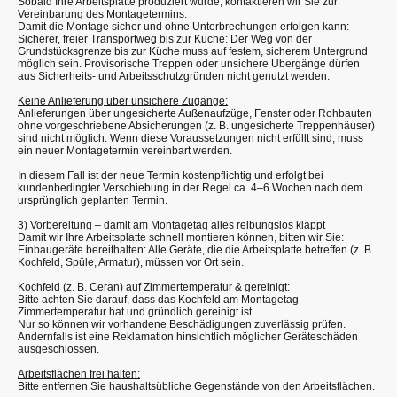
Sobald Ihre Arbeitsplatte produziert wurde, kontaktieren wir Sie zur
Vereinbarung des Montagetermins.
Damit die Montage sicher und ohne Unterbrechungen erfolgen kann:
Sicherer, freier Transportweg bis zur Küche: Der Weg von der
Grundstücksgrenze bis zur Küche muss auf festem, sicherem Untergrund
möglich sein. Provisorische Treppen oder unsichere Übergänge dürfen
aus Sicherheits- und Arbeitsschutzgründen nicht genutzt werden.
Keine Anlieferung über unsichere Zugänge:
Anlieferungen über ungesicherte Außenaufzüge, Fenster oder Rohbauten
ohne vorgeschriebene Absicherungen (z. B. ungesicherte Treppenhäuser)
sind nicht möglich. Wenn diese Voraussetzungen nicht erfüllt sind, muss
ein neuer Montagetermin vereinbart werden.
In diesem Fall ist der neue Termin kostenpflichtig und erfolgt bei
kundenbedingter Verschiebung in der Regel ca. 4–6 Wochen nach dem
ursprünglich geplanten Termin.
3) Vorbereitung – damit am Montagetag alles reibungslos klappt
Damit wir Ihre Arbeitsplatte schnell montieren können, bitten wir Sie:
Einbaugeräte bereithalten: Alle Geräte, die die Arbeitsplatte betreffen (z. B.
Kochfeld, Spüle, Armatur), müssen vor Ort sein.
Kochfeld (z. B. Ceran) auf Zimmertemperatur & gereinigt:
Bitte achten Sie darauf, dass das Kochfeld am Montagetag
Zimmertemperatur hat und gründlich gereinigt ist.
Nur so können wir vorhandene Beschädigungen zuverlässig prüfen.
Andernfalls ist eine Reklamation hinsichtlich möglicher Geräteschäden
ausgeschlossen.
Arbeitsflächen frei halten:
Bitte entfernen Sie haushaltsübliche Gegenstände von den Arbeitsflächen.