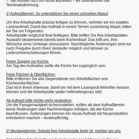
✅ Sie müssen sich um nichts kümmern – wir übernehmen die
Terminabstimmung.
1) Aufmaßtermin: So unterstützen Sie einen schnellen Ablauf
Um Ihre Arbeitsplatte präzise fertigen zu können, nehmen wir ein exaktes
Laseraufmaß. Damit das Aufmaß in einem Termin zuverlässig klappt, bitten
wir Sie um Folgendes:
Arbeitsplatte möglichst final festlegen: Bitte treffen Sie Ihre Arbeitsplatten-
Auswahl idealerweise bereits beim Küchenkauf. Das hilft uns, Ihre
Wünsche ohne Umwege umzusetzen. Nachträgliche Änderungen sind nur
nach Freigabe durch Ihren Verkäufer möglich und können zu
Lieferzeitverschiebungen führen.
Freier Zugang zur Küche:
Am Tag des Aufmaßes sollte die Küche frei zugänglich sein.
Freie Flächen & Oberflächen:
Bitte entfernen Sie alle Gegenstände von Arbeitsflächen und
Küchenoberflächen.
Das ist in Ihrem Interesse, damit wir mit dem Lasergerät fehlerfrei messen
können und die Arbeitsplatte später millimetergenau sitzt.
Ab Aufmaß bitte nichts mehr verändern:
Um die Passgenauigkeit sicherzustellen, sollten ab dem Aufmaßtermin
keine Änderungen oder Nachmontagen erfolgen, die die Küche
beeinflussen. Änderungen können ein neues Aufmaß mit Neuproduktion
erforderlich machen – kostenpflichtig.
2) Montagetermin: Sobald Ihre Arbeitsplatte fertig ist, melden wir uns