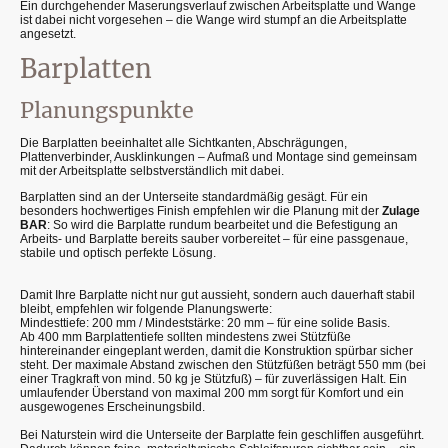
Ein durchgehender Maserungsverlauf zwischen Arbeitsplatte und Wange
ist dabei nicht vorgesehen – die Wange wird stumpf an die Arbeitsplatte
angesetzt.
Barplatten
Planungspunkte
Die Barplatten beeinhaltet alle Sichtkanten, Abschrägungen,
Plattenverbinder, Ausklinkungen – Aufmaß und Montage sind gemeinsam
mit der Arbeitsplatte selbstverständlich mit dabei.
Barplatten sind an der Unterseite standardmäßig gesägt. Für ein
besonders hochwertiges Finish empfehlen wir die Planung mit der
Zulage
BAR
: So wird die Barplatte rundum bearbeitet und die Befestigung an
Arbeits- und Barplatte bereits sauber vorbereitet – für eine passgenaue,
stabile und optisch perfekte Lösung.
Damit Ihre Barplatte nicht nur gut aussieht, sondern auch dauerhaft stabil
bleibt, empfehlen wir folgende Planungswerte:
Mindesttiefe: 200 mm / Mindeststärke: 20 mm – für eine solide Basis.
Ab 400 mm Barplattentiefe sollten mindestens zwei Stützfüße
hintereinander eingeplant werden, damit die Konstruktion spürbar sicher
steht. Der maximale Abstand zwischen den Stützfüßen beträgt 550 mm (bei
einer Tragkraft von mind. 50 kg je Stützfuß) – für zuverlässigen Halt. Ein
umlaufender Überstand von maximal 200 mm sorgt für Komfort und ein
ausgewogenes Erscheinungsbild.
Bei Naturstein wird die Unterseite der Barplatte fein geschliffen ausgeführt.