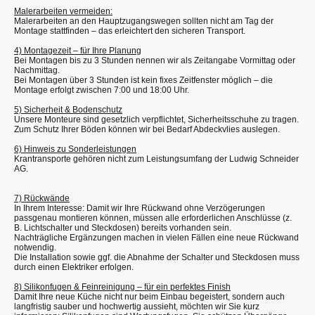
Malerarbeiten vermeiden:
Malerarbeiten an den Hauptzugangswegen sollten nicht am Tag der
Montage stattfinden – das erleichtert den sicheren Transport.
4) Montagezeit – für Ihre Planung
Bei Montagen bis zu 3 Stunden nennen wir als Zeitangabe Vormittag oder
Nachmittag.
Bei Montagen über 3 Stunden ist kein fixes Zeitfenster möglich – die
Montage erfolgt zwischen 7:00 und 18:00 Uhr.
5) Sicherheit & Bodenschutz
Unsere Monteure sind gesetzlich verpflichtet, Sicherheitsschuhe zu tragen.
Zum Schutz Ihrer Böden können wir bei Bedarf Abdeckvlies auslegen.
6) Hinweis zu Sonderleistungen
Krantransporte gehören nicht zum Leistungsumfang der Ludwig Schneider
AG.
7) Rückwände
In Ihrem Interesse: Damit wir Ihre Rückwand ohne Verzögerungen
passgenau montieren können, müssen alle erforderlichen Anschlüsse (z.
B. Lichtschalter und Steckdosen) bereits vorhanden sein.
Nachträgliche Ergänzungen machen in vielen Fällen eine neue Rückwand
notwendig.
Die Installation sowie ggf. die Abnahme der Schalter und Steckdosen muss
durch einen Elektriker erfolgen.
8) Silikonfugen & Feinreinigung – für ein perfektes Finish
Damit Ihre neue Küche nicht nur beim Einbau begeistert, sondern auch
langfristig sauber und hochwertig aussieht, möchten wir Sie kurz