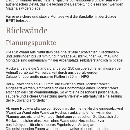
Dadurch können feine, materialtypische Schleifspuren sichtbar sein – ein
authentisches Detail, das die technische Bearbeitung dieses hochwertigen
Materials widerspiegelt.
Für eine sichere und stabile Montage wird die Barplatte mit der
Zulage
BPST
befestigt.
Rückwände
Planungspunkte
Die Rückwand aus Naturstein beeinhaltet alle Sichtkanten, Steckdosen-
und Bohrungen bis 70 mm rund in Waage, Ausklinkungen - Aufmaß und
Montage sind gemeinsam mit der Arbeitsplatte selbstverständlich mit dabei.
Rückwände die die Standardlänge von 250 cm überschreiten müssen bei
Aufmaß vorab auf Montierbarkeit durch uns geprüft werden.
Zulage für übergroße massive Platten in 20mm:
HPG
Bei Rückwänden ab 1500 mm, die zwischen zwei Hochschränken
eingesetzt werden, empfiehlt sich die Endmontage eines Hochschranks
erst nach der Rückwandmontage. So wird eine besonders passgenaue,
saubere und sichere Umsetzung gewährleistet – alternativ ist eine Teilung
der Rückwand erforderlich.
Ab einer Rückwandlänge von 2000 mm, die in eine Nische eingesetzt wird
(Wand zu Wand oder Wand zu Hochschrank), empfehlen wir, in der
Planung ausreichend Montage-Spielraum vorzusehen. So lässt sich die
Rückwand sicher einsetzen, ohne Wand oder Hochschrank zu
beschädigen – für ein sauberes Ergebnis von Anfang an.
Die entstehenden Fugen werden idealerweise elegant durch eine