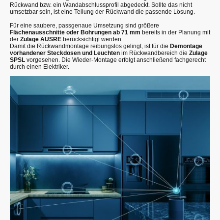
Rückwand bzw. ein Wandabschlussprofil abgedeckt. Sollte das nicht
umsetzbar sein, ist eine Teilung der Rückwand die passende Lösung.
Für eine saubere, passgenaue Umsetzung sind größere
Flächenausschnitte oder Bohrungen ab 71 mm
bereits in der Planung mit
der
Zulage AUSRE
berücksichtigt werden.
Damit die Rückwandmontage reibungslos gelingt, ist für die
Demontage
vorhandener Steckdosen und Leuchten
im Rückwandbereich die
Zulage
SPSL
vorgesehen. Die Wieder-Montage erfolgt anschließend fachgerecht
durch einen Elektriker.