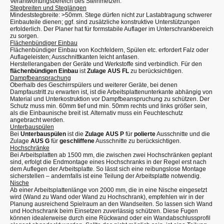
Verantwortungsbereich des Steinmetzen.
Stegbreiten und Steglängen
Mindeststegbreite: >50mm. Stege dürfen nicht zur Lastabtragung schwerer
Einbauteile dienen; ggf. sind zusätzliche konstruktive Unterstützungen
erfolderlich. Der Planer hat für formstabile Auflager im Unterschrankbereich
zu sorgen.
Flächenbündiger Einbau
Flächenbündiger Einbau von Kochfeldern, Spülen etc. erfordert Falz oder
Auflageleisten; Ausschnittkanten leicht anfasen.
Herstellerangaben der Geräte und Werkstoffe sind verbindlich. Für den
flächenbündigen Einbau
ist
Zulage AUS FL
zu berücksichtigen.
Dampfbeansprachung
Oberhalb des Geschirrspülers und weiterer Geräte, bei denen
Dampfaustritt zu erwarten ist, ist die Arbeitsplattenunterkante abhängig von
Material und Unterkostruktion vor Dampfbeanspruchung zu schützen. Der
Schutz muss min. 60mm tief und min. 50mm rechts und links größer sein,
als die Einbaunische breit ist. Alternativ muss ein Feuchteschutz
angebracht werden.
Unterbauspülen
Bei
Unterbauspülen
ist die
Zulage AUS P
für
polierte
Ausschnitte und die
Zulage
AUS G
für
geschliffene
Ausschnitte zu berücksichtigen.
Hochschränke
Bei Arbeitsplatten ab 1500 mm, die zwischen zwei Hochschränken geplant
sind, erfolgt die Endmontage eines Hochschranks in der Regel erst nach
dem Auflegen der Arbeitsplatte. So lässt sich eine reibungslose Montage
sicherstellen – andernfalls ist eine Teilung der Arbeitsplatte notwendig.
Nische
Ab einer Arbeitsplattenlänge von 2000 mm, die in eine Nische eingesetzt
wird (Wand zu Wand oder Wand zu Hochschrank), empfehlen wir in der
Planung ausreichend Spielraum an den Wandseiten. So lassen sich Wand
und Hochschrank beim Einsetzen zuverlässig schützen. Diese Fugen
können idealerweise durch eine Rückwand oder ein Wandabschlussprofil