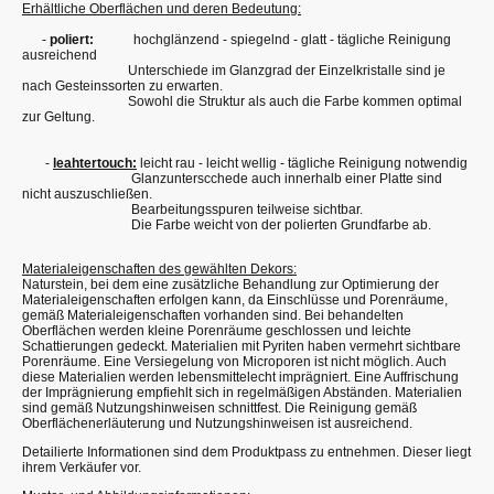
Erhältliche Oberflächen und deren Bedeutung:
-
poliert:
hochglänzend - spiegelnd - glatt - tägliche Reinigung
ausreichend
Unterschiede im Glanzgrad der Einzelkristalle sind je
nach Gesteinssorten zu erwarten.
Sowohl die Struktur als auch die Farbe kommen optimal
zur Geltung.
-
leahtertouch:
leicht rau - leicht wellig - tägliche Reinigung notwendig
Glanzunterscchede auch innerhalb einer Platte sind
nicht auszuschließen.
Bearbeitungsspuren teilweise sichtbar.
Die Farbe weicht von der polierten Grundfarbe ab.
Materialeigenschaften des gewählten Dekors:
Naturstein, bei dem eine zusätzliche Behandlung zur Optimierung der
Materialeigenschaften erfolgen kann, da Einschlüsse und Porenräume,
gemäß Materialeigenschaften vorhanden sind. Bei behandelten
Oberflächen werden kleine Porenräume geschlossen und leichte
Schattierungen gedeckt. Materialien mit Pyriten haben vermehrt sichtbare
Porenräume. Eine Versiegelung von Microporen ist nicht möglich. Auch
diese Materialien werden lebensmittelecht imprägniert. Eine Auffrischung
der Imprägnierung empfiehlt sich in regelmäßigen Abständen. Materialien
sind gemäß Nutzungshinweisen schnittfest. Die Reinigung gemäß
Oberflächenerläuterung und Nutzungshinweisen ist ausreichend.
Detailierte Informationen sind dem Produktpass zu entnehmen. Dieser liegt
ihrem Verkäufer vor.