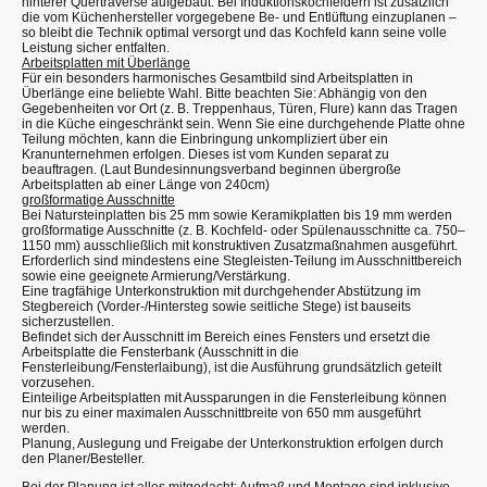
hinterer Quertraverse aufgebaut. Bei Induktionskochfeldern ist zusätzlich
die vom Küchenhersteller vorgegebene Be- und Entlüftung einzuplanen –
so bleibt die Technik optimal versorgt und das Kochfeld kann seine volle
Leistung sicher entfalten.
Arbeitsplatten mit Überlänge
Für ein besonders harmonisches Gesamtbild sind Arbeitsplatten in
Überlänge eine beliebte Wahl. Bitte beachten Sie: Abhängig von den
Gegebenheiten vor Ort (z. B. Treppenhaus, Türen, Flure) kann das Tragen
in die Küche eingeschränkt sein. Wenn Sie eine durchgehende Platte ohne
Teilung möchten, kann die Einbringung unkompliziert über ein
Kranunternehmen erfolgen. Dieses ist vom Kunden separat zu
beauftragen. (Laut Bundesinnungsverband beginnen übergroße
Arbeitsplatten ab einer Länge von 240cm)
großformatige Ausschnitte
Bei Natursteinplatten bis 25 mm sowie Keramikplatten bis 19 mm werden
großformatige Ausschnitte (z. B. Kochfeld- oder Spülenausschnitte ca. 750–
1150 mm) ausschließlich mit konstruktiven Zusatzmaßnahmen ausgeführt.
Erforderlich sind mindestens eine Stegleisten-Teilung im Ausschnittbereich
sowie eine geeignete Armierung/Verstärkung.
Eine tragfähige Unterkonstruktion mit durchgehender Abstützung im
Stegbereich (Vorder-/Hintersteg sowie seitliche Stege) ist bauseits
sicherzustellen.
Befindet sich der Ausschnitt im Bereich eines Fensters und ersetzt die
Arbeitsplatte die Fensterbank (Ausschnitt in die
Fensterleibung/Fensterlaibung), ist die Ausführung grundsätzlich geteilt
vorzusehen.
Einteilige Arbeitsplatten mit Aussparungen in die Fensterleibung können
nur bis zu einer maximalen Ausschnittbreite von 650 mm ausgeführt
werden.
Planung, Auslegung und Freigabe der Unterkonstruktion erfolgen durch
den Planer/Besteller.
Bei der Planung ist alles mitgedacht: Aufmaß und Montage sind inklusive.