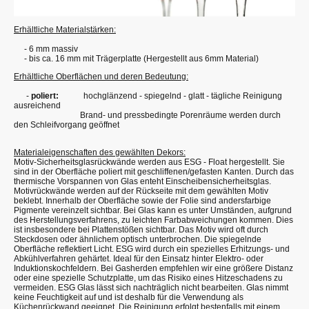
Erhältliche Materialstärken:
- 6 mm massiv
- bis ca. 16 mm mit Trägerplatte (Hergestellt aus 6mm Material)
Erhältliche Oberflächen und deren Bedeutung:
-
poliert:
hochglänzend - spiegelnd - glatt - tägliche Reinigung
ausreichend
Brand- und pressbedingte Porenräume werden durch
den Schleifvorgang geöffnet
Materialeigenschaften des gewählten Dekors:
Motiv-Sicherheitsglasrückwände werden aus ESG - Float hergestellt. Sie
sind in der Oberfläche poliert mit geschliffenen/gefasten Kanten. Durch das
thermische Vorspannen von Glas enteht Einscheibensicherheitsglas.
Motivrückwände werden auf der Rückseite mit dem gewählten Motiv
beklebt. Innerhalb der Oberfläche sowie der Folie sind andersfarbige
Pigmente vereinzelt sichtbar. Bei Glas kann es unter Umständen, aufgrund
des Herstellungsverfahrens, zu leichten Farbabweichungen kommen. Dies
ist insbesondere bei Plattenstößen sichtbar. Das Motiv wird oft durch
Steckdosen oder ähnlichem optisch unterbrochen. Die spiegelnde
Oberfläche reflektiert Licht. ESG wird durch ein spezielles Erhitzungs- und
Abkühlverfahren gehärtet. Ideal für den Einsatz hinter Elektro- oder
Induktionskochfeldern. Bei Gasherden empfehlen wir eine größere Distanz
oder eine spezielle Schutzplatte, um das Risiko eines Hitzeschadens zu
vermeiden. ESG Glas lässt sich nachträglich nicht bearbeiten. Glas nimmt
keine Feuchtigkeit auf und ist deshalb für die Verwendung als
Küchenrückwand geeignet. Die Reinigung erfolgt bestenfalls mit einem