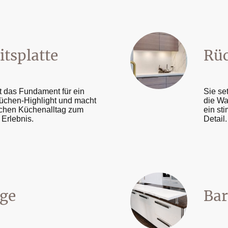
itsplatte
Rü
et das Fundament für ein
Sie set
üchen-Highlight und macht
die Wa
ichen Küchenalltag zum
ein st
n Erlebnis.
Detail.
ge
Bar