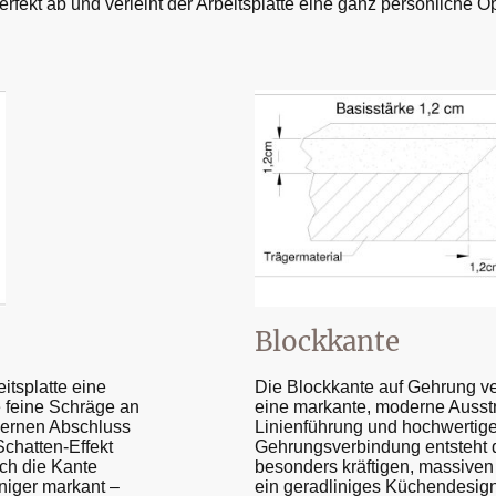
fekt ab und verleiht der Arbeitsplatte eine ganz persönliche Op
Blockkante
itsplatte eine
Die Blockkante auf Gehrung ver
e feine Schräge an
eine markante, moderne Ausstr
odernen Abschluss
Linienführung und hochwertig
Schatten-Effekt
Gehrungsverbindung entsteht d
ich die Kante
besonders kräftigen, massiven A
iger markant –
ein geradliniges Küchendesign