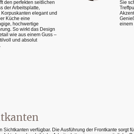
ft den perfekten seitlichen
Sie sc
 der Arbeitsplatte,
Treffpu
t Korpuskanten elegant und
Akzent
 der Küche eine
Genie
gige, hochwertige
einem 
hrung. So wirkt das Design
Detail wie aus einem Guss –
tilvoll und absolut
.
htkanten
en Sichtkanten verfügbar. Die Ausführung der Frontkante sorgt f