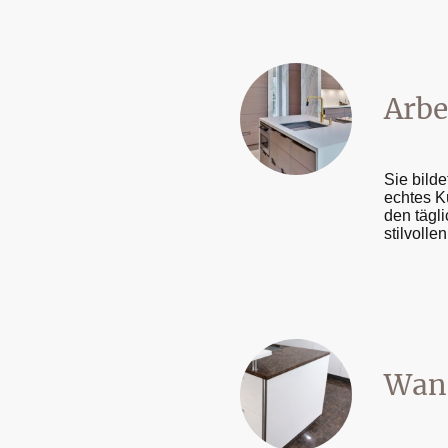
Arbe
Sie bild
echtes K
den tägl
stilvolle
Wan