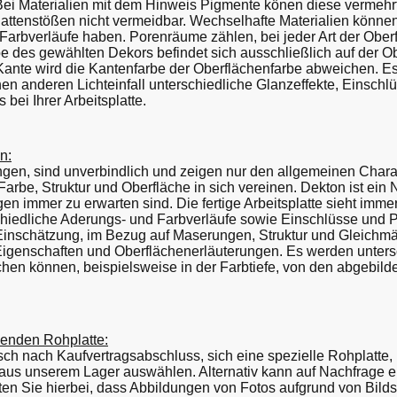
ei Materialien mit dem Hinweis Pigmente könen diese vermehrt 
lattenstößen nicht vermeidbar. Wechselhafte Materialien können
 Farbverläufe haben. Porenräume zählen, bei jeder Art der Obe
 des gewählten Dekors befindet sich ausschließlich auf der Ob
r Kante wird die Kantenfarbe der Oberflächenfarbe abweichen. 
n anderen Lichteinfall unterschiedliche Glanzeffekte, Einschl
bei Ihrer Arbeitsplatte.
n:
ngen, sind unverbindlich und zeigen nur den allgemeinen Chara
rbe, Struktur und Oberfläche in sich vereinen. Dekton ist ein N
n immer zu erwarten sind. Die fertige Arbeitsplatte sieht immer
chiedliche Aderungs- und Farbverläufe sowie Einschlüsse und P
Einschätzung, im Bezug auf Maserungen, Struktur und Gleichmä
 Eigenschaften und Oberflächenerläuterungen. Es werden unter
lächen können, beispielsweise in der Farbtiefe, von den abgebi
enden Rohplatte:
 nach Kaufvertragsabschluss, sich eine spezielle Rohplatte, m
aus unserem Lager auswählen. Alternativ kann auf Nachfrage e
ten Sie hierbei, dass Abbildungen von Fotos aufgrund von Bilds