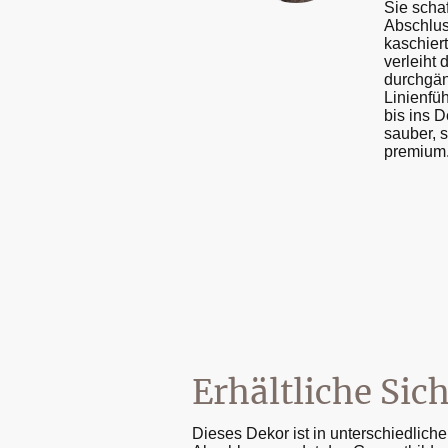
Sie schaf
Abschluss
kaschier
verleiht
durchgän
Linienfü
bis ins 
sauber, s
premium
Erhältliche Sic
Dieses Dekor ist in unterschiedlich