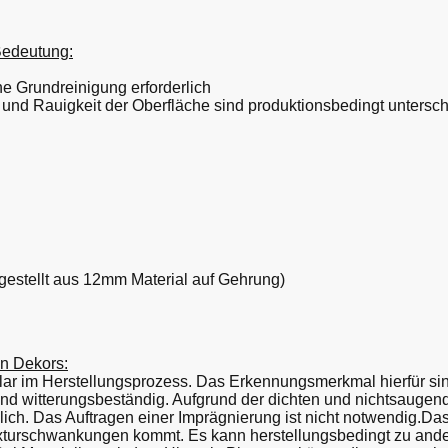
Bedeutung:
che Grundreinigung erforderlich
t der Oberfläche sind produktionsbedingt unterschied
estellt aus 12mm Material auf Gehrung)
en Dekors:
lar im Herstellungsprozess. Das Erkennungsmerkmal hierfür si
- und witterungsbeständig. Aufgrund der dichten und nichtsaugen
ich. Das Auftragen einer Imprägnierung ist nicht notwendig.Da
exturschwankungen kommt. Es kann herstellungsbedingt zu and