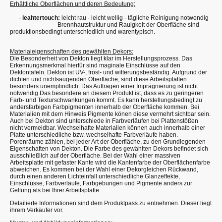
Erhältliche Oberflächen und deren Bedeutung:
-
leahtertouch:
leicht rau - leicht wellig - tägliche Reinigung notwendig
Brennhautstruktur und Rauigkeit der Oberfläche sind
produktionsbedingt unterschiedlich und warentypisch.
Materialeigenschaften des gewählten Dekors:
Die Besonderheit von Dekton liegt klar im Herstellungsprozess. Das
Erkennungsmerkmal hierfür sind maginale Einschlüsse auf den
Dektontafeln. Dekton ist UV-, frost- und witterungsbeständig. Aufgrund der
dichten und nichtsaugenden Oberfläche, sind diese Arbeitsplatten
besonders unempfindlich. Das Auftragen einer Imprägnierung ist nicht
notwendig.Das besondere an diesem Produkt ist, dass es zu geringeren
Farb- und Texturschwankungen kommt. Es kann herstellungsbedingt zu
andersfarbigen Farbpigmenten innerhalb der Oberfläche kommen. Bei
Materialien mit dem Hinweis Pigmente könen diese vermehrt sichtbar sein.
Auch bei Dekton sind unterschiede in Farbverläufen bei Plattenstößen
nicht vermeidbar. Wechselhafte Materialien können auch innerhalb einer
Platte unterschiedliche bzw. wechselhafte Farbverläufe haben.
Porenräume zählen, bei jeder Art der Oberfläche, zu den Grundlegenden
Eigenschaften von Dekton. Die Farbe des gewählten Dekors befindet sich
ausschließlich auf der Oberfläche. Bei der Wahl einer massiven
Arbeitsplatte mit gefaster Kante wird die Kantenfarbe der Oberflächenfarbe
abweichen. Es kommen bei der Wahl einer Dekorgleichen Rückwand,
durch einen anderen Lichteinfall unterschiedliche Glanzeffekte,
Einschlüsse, Farbverläufe, Farbgebungen und Pigmente anders zur
Geltung als bei Ihrer Arbeitsplatte.
Detailierte Informationen sind dem Produktpass zu entnehmen. Dieser liegt
ihrem Verkäufer vor.