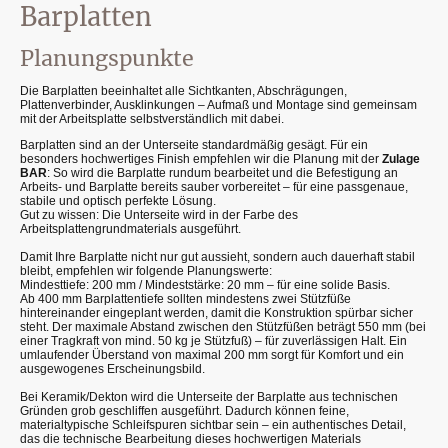
Barplatten
Planungspunkte
Die Barplatten beeinhaltet alle Sichtkanten, Abschrägungen,
Plattenverbinder, Ausklinkungen – Aufmaß und Montage sind gemeinsam
mit der Arbeitsplatte selbstverständlich mit dabei.
Barplatten sind an der Unterseite standardmäßig gesägt. Für ein
besonders hochwertiges Finish empfehlen wir die Planung mit der
Zulage
BAR
: So wird die Barplatte rundum bearbeitet und die Befestigung an
Arbeits- und Barplatte bereits sauber vorbereitet – für eine passgenaue,
stabile und optisch perfekte Lösung.
Gut zu wissen: Die Unterseite wird in der Farbe des
Arbeitsplattengrundmaterials ausgeführt.
Damit Ihre Barplatte nicht nur gut aussieht, sondern auch dauerhaft stabil
bleibt, empfehlen wir folgende Planungswerte:
Mindesttiefe: 200 mm / Mindeststärke: 20 mm – für eine solide Basis.
Ab 400 mm Barplattentiefe sollten mindestens zwei Stützfüße
hintereinander eingeplant werden, damit die Konstruktion spürbar sicher
steht. Der maximale Abstand zwischen den Stützfüßen beträgt 550 mm (bei
einer Tragkraft von mind. 50 kg je Stützfuß) – für zuverlässigen Halt. Ein
umlaufender Überstand von maximal 200 mm sorgt für Komfort und ein
ausgewogenes Erscheinungsbild.
Bei Keramik/Dekton wird die Unterseite der Barplatte aus technischen
Gründen grob geschliffen ausgeführt. Dadurch können feine,
materialtypische Schleifspuren sichtbar sein – ein authentisches Detail,
das die technische Bearbeitung dieses hochwertigen Materials