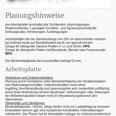
Planungshinweise
die Arbeitsplatte beinhaltet alle Sichtkanten, Abschrägungen,
Plattenverbinder, 1 gesägter Kochfeld - und Spülenausschnitt (für
Einbaugeräte), Armierungen, Ausklingungen
Arbeitsplatten die die Standardlänge von 250 cm überschreiten müssen
bei Aufmaß vorab auf Montierbarkeit durch uns geprüft werden.
Zulage für übergroße massive Platten in 12 und 20mm:
HPG
Zulage für übergroße Platten mit Blockkante, Blende oder Fasenversatz:
MPG
Die Mindeststegbreite bei Ausschnitten beträgt 50 mm.
Arbeitsplatte
Vorleistung und Unterkonstruktion
Planung durch Fachplaner unter Berücksichtigung von Gerätevorgaben
und Materialeigenschaften. Unterkonstruktion muss eben,
tragfähig, feuchtebeständig und spannungsfrei sein, bestenfalls vollflächig;
keine feste Verbindung mit dem Baukörper. Verformungen oder Setzungen
der Möbelkonstruktion liegen nicht im Verantwortungsbereich des
Steinmetzen.
Stegbreiten und Steglängen
Mindeststegbreite: >50mm. Stege dürfen nicht zur Lastabtragung schwerer
Einbauteile dienen; ggf. sind zusätzliche konstruktive Unterstützungen
erfolderlich. Der Planer hat für formstabile Auflager im Unterschrankbereich