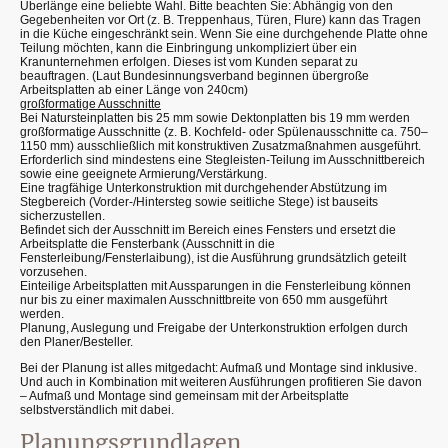
Überlänge eine beliebte Wahl. Bitte beachten Sie: Abhängig von den
Gegebenheiten vor Ort (z. B. Treppenhaus, Türen, Flure) kann das Tragen
in die Küche eingeschränkt sein. Wenn Sie eine durchgehende Platte ohne
Teilung möchten, kann die Einbringung unkompliziert über ein
Kranunternehmen erfolgen. Dieses ist vom Kunden separat zu
beauftragen. (Laut Bundesinnungsverband beginnen übergroße
Arbeitsplatten ab einer Länge von 240cm)
großformatige Ausschnitte
Bei Natursteinplatten bis 25 mm sowie Dektonplatten bis 19 mm werden
großformatige Ausschnitte (z. B. Kochfeld- oder Spülenausschnitte ca. 750–
1150 mm) ausschließlich mit konstruktiven Zusatzmaßnahmen ausgeführt.
Erforderlich sind mindestens eine Stegleisten-Teilung im Ausschnittbereich
sowie eine geeignete Armierung/Verstärkung.
Eine tragfähige Unterkonstruktion mit durchgehender Abstützung im
Stegbereich (Vorder-/Hintersteg sowie seitliche Stege) ist bauseits
sicherzustellen.
Befindet sich der Ausschnitt im Bereich eines Fensters und ersetzt die
Arbeitsplatte die Fensterbank (Ausschnitt in die
Fensterleibung/Fensterlaibung), ist die Ausführung grundsätzlich geteilt
vorzusehen.
Einteilige Arbeitsplatten mit Aussparungen in die Fensterleibung können
nur bis zu einer maximalen Ausschnittbreite von 650 mm ausgeführt
werden.
Planung, Auslegung und Freigabe der Unterkonstruktion erfolgen durch
den Planer/Besteller.
Bei der Planung ist alles mitgedacht: Aufmaß und Montage sind inklusive.
Und auch in Kombination mit weiteren Ausführungen profitieren Sie davon
– Aufmaß und Montage sind gemeinsam mit der Arbeitsplatte
selbstverständlich mit dabei.
Planungsgrundlagen