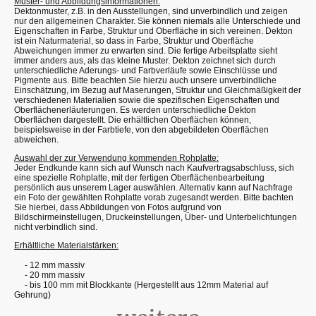
Muster- und Abbildungsinformationen:
Dektonmuster, z.B. in den Ausstellungen, sind unverbindlich und zeigen
nur den allgemeinen Charakter. Sie können niemals alle Unterschiede und
Eigenschaften in Farbe, Struktur und Oberfläche in sich vereinen. Dekton
ist ein Naturmaterial, so dass in Farbe, Struktur und Oberfläche
Abweichungen immer zu erwarten sind. Die fertige Arbeitsplatte sieht
immer anders aus, als das kleine Muster. Dekton zeichnet sich durch
unterschiedliche Aderungs- und Farbverläufe sowie Einschlüsse und
Pigmente aus. Bitte beachten Sie hierzu auch unsere unverbindliche
Einschätzung, im Bezug auf Maserungen, Struktur und Gleichmäßigkeit der
verschiedenen Materialien sowie die spezifischen Eigenschaften und
Oberflächenerläuterungen. Es werden unterschiedliche Dekton
Oberflächen dargestellt. Die erhältlichen Oberflächen können,
beispielsweise in der Farbtiefe, von den abgebildeten Oberflächen
abweichen.
Auswahl der zur Verwendung kommenden Rohplatte:
Jeder Endkunde kann sich auf Wunsch nach Kaufvertragsabschluss, sich
eine spezielle Rohplatte, mit der fertigen Oberflächenbearbeitung
persönlich aus unserem Lager auswählen. Alternativ kann auf Nachfrage
ein Foto der gewählten Rohplatte vorab zugesandt werden. Bitte bachten
Sie hierbei, dass Abbildungen von Fotos aufgrund von
Bildschirmeinstellugen, Druckeinstellungen, Über- und Unterbelichtungen
nicht verbindlich sind.
Erhältliche Materialstärken:
- 12 mm massiv
- 20 mm massiv
- bis 100 mm mit Blockkante (Hergestellt aus 12mm Material auf
Gehrung)