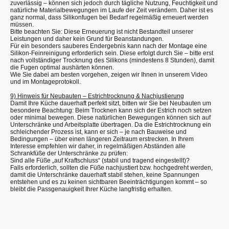
zuverlässig – können sich jedoch durch tägliche Nutzung, Feuchtigkeit und
natürliche Materialbewegungen im Laufe der Zeit verändern. Daher ist es
ganz normal, dass Silikonfugen bei Bedarf regelmäßig erneuert werden
müssen.
Bitte beachten Sie: Diese Erneuerung ist nicht Bestandteil unserer
Leistungen und daher kein Grund für Beanstandungen.
Für ein besonders sauberes Endergebnis kann nach der Montage eine
Silikon-Feinreinigung erforderlich sein. Diese erfolgt durch Sie – bitte erst
nach vollständiger Trocknung des Silikons (mindestens 8 Stunden), damit
die Fugen optimal aushärten können.
Wie Sie dabei am besten vorgehen, zeigen wir Ihnen in unserem Video
und im Montageprotokoll.
9) Hinweis für Neubauten – Estrichtrocknung & Nachjustierung
Damit Ihre Küche dauerhaft perfekt sitzt, bitten wir Sie bei Neubauten um
besondere Beachtung: Beim Trocknen kann sich der Estrich noch setzen
oder minimal bewegen. Diese natürlichen Bewegungen können sich auf
Unterschränke und Arbeitsplatte übertragen. Da die Estrichtrocknung ein
schleichender Prozess ist, kann er sich – je nach Bauweise und
Bedingungen – über einen längeren Zeitraum erstrecken. In Ihrem
Interesse empfehlen wir daher, in regelmäßigen Abständen alle
Schrankfüße der Unterschränke zu prüfen:
Sind alle Füße „auf Kraftschluss“ (stabil und tragend eingestellt)?
Falls erforderlich, sollten die Füße nachjustiert bzw. hochgedreht werden,
damit die Unterschränke dauerhaft stabil stehen, keine Spannungen
entstehen und es zu keinen sichtbaren Beeinträchtigungen kommt – so
bleibt die Passgenauigkeit Ihrer Küche langfristig erhalten.