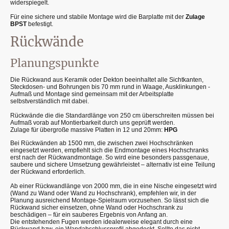
widerspiegelt.
Für eine sichere und stabile Montage wird die Barplatte mit der
Zulage
BPST
befestigt.
Rückwände
Planungspunkte
Die Rückwand aus Keramik oder Dekton beeinhaltet alle Sichtkanten,
Steckdosen- und Bohrungen bis 70 mm rund in Waage, Ausklinkungen -
Aufmaß und Montage sind gemeinsam mit der Arbeitsplatte
selbstverständlich mit dabei.
Rückwände die die Standardlänge von 250 cm überschreiten müssen bei
Aufmaß vorab auf Montierbarkeit durch uns geprüft werden.
Zulage für übergroße massive Platten in 12 und 20mm:
HPG
Bei Rückwänden ab 1500 mm, die zwischen zwei Hochschränken
eingesetzt werden, empfiehlt sich die Endmontage eines Hochschranks
erst nach der Rückwandmontage. So wird eine besonders passgenaue,
saubere und sichere Umsetzung gewährleistet – alternativ ist eine Teilung
der Rückwand erforderlich.
Ab einer Rückwandlänge von 2000 mm, die in eine Nische eingesetzt wird
(Wand zu Wand oder Wand zu Hochschrank), empfehlen wir, in der
Planung ausreichend Montage-Spielraum vorzusehen. So lässt sich die
Rückwand sicher einsetzen, ohne Wand oder Hochschrank zu
beschädigen – für ein sauberes Ergebnis von Anfang an.
Die entstehenden Fugen werden idealerweise elegant durch eine
Rückwand bzw. ein Wandabschlussprofil abgedeckt. Sollte das nicht