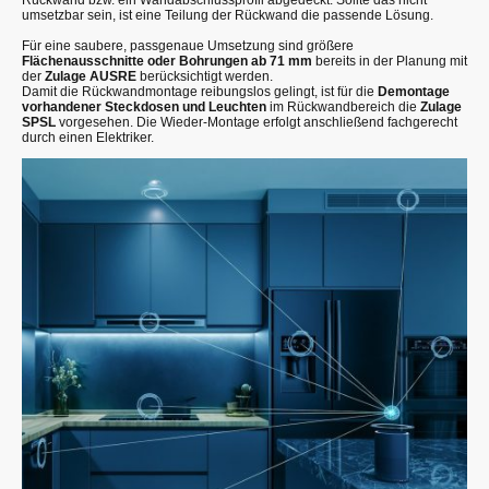
umsetzbar sein, ist eine Teilung der Rückwand die passende Lösung.
Für eine saubere, passgenaue Umsetzung sind größere
Flächenausschnitte oder Bohrungen ab 71 mm
bereits in der Planung mit
der
Zulage AUSRE
berücksichtigt werden.
Damit die Rückwandmontage reibungslos gelingt, ist für die
Demontage
vorhandener Steckdosen und Leuchten
im Rückwandbereich die
Zulage
SPSL
vorgesehen. Die Wieder-Montage erfolgt anschließend fachgerecht
durch einen Elektriker.