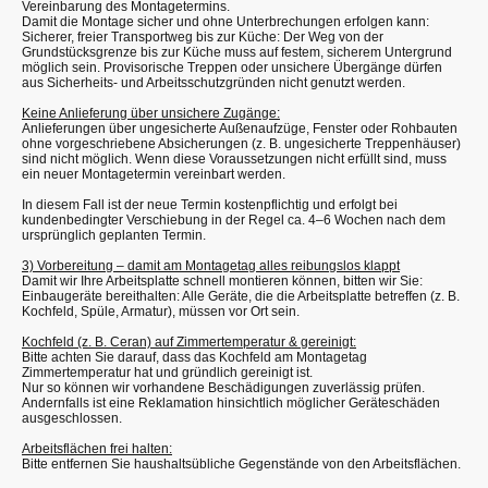
Vereinbarung des Montagetermins.
Damit die Montage sicher und ohne Unterbrechungen erfolgen kann:
Sicherer, freier Transportweg bis zur Küche: Der Weg von der
Grundstücksgrenze bis zur Küche muss auf festem, sicherem Untergrund
möglich sein. Provisorische Treppen oder unsichere Übergänge dürfen
aus Sicherheits- und Arbeitsschutzgründen nicht genutzt werden.
Keine Anlieferung über unsichere Zugänge:
Anlieferungen über ungesicherte Außenaufzüge, Fenster oder Rohbauten
ohne vorgeschriebene Absicherungen (z. B. ungesicherte Treppenhäuser)
sind nicht möglich. Wenn diese Voraussetzungen nicht erfüllt sind, muss
ein neuer Montagetermin vereinbart werden.
In diesem Fall ist der neue Termin kostenpflichtig und erfolgt bei
kundenbedingter Verschiebung in der Regel ca. 4–6 Wochen nach dem
ursprünglich geplanten Termin.
3) Vorbereitung – damit am Montagetag alles reibungslos klappt
Damit wir Ihre Arbeitsplatte schnell montieren können, bitten wir Sie:
Einbaugeräte bereithalten: Alle Geräte, die die Arbeitsplatte betreffen (z. B.
Kochfeld, Spüle, Armatur), müssen vor Ort sein.
Kochfeld (z. B. Ceran) auf Zimmertemperatur & gereinigt:
Bitte achten Sie darauf, dass das Kochfeld am Montagetag
Zimmertemperatur hat und gründlich gereinigt ist.
Nur so können wir vorhandene Beschädigungen zuverlässig prüfen.
Andernfalls ist eine Reklamation hinsichtlich möglicher Geräteschäden
ausgeschlossen.
Arbeitsflächen frei halten:
Bitte entfernen Sie haushaltsübliche Gegenstände von den Arbeitsflächen.