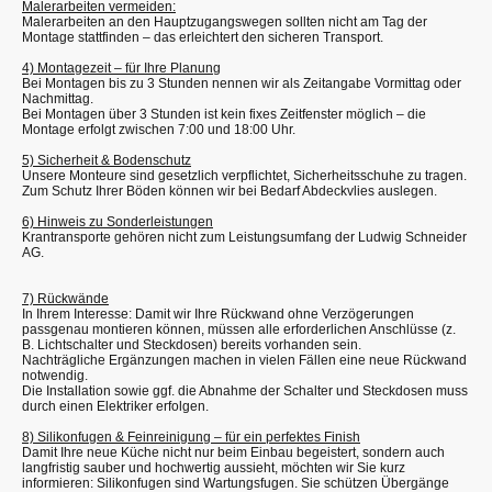
Malerarbeiten vermeiden:
Malerarbeiten an den Hauptzugangswegen sollten nicht am Tag der
Montage stattfinden – das erleichtert den sicheren Transport.
4) Montagezeit – für Ihre Planung
Bei Montagen bis zu 3 Stunden nennen wir als Zeitangabe Vormittag oder
Nachmittag.
Bei Montagen über 3 Stunden ist kein fixes Zeitfenster möglich – die
Montage erfolgt zwischen 7:00 und 18:00 Uhr.
5) Sicherheit & Bodenschutz
Unsere Monteure sind gesetzlich verpflichtet, Sicherheitsschuhe zu tragen.
Zum Schutz Ihrer Böden können wir bei Bedarf Abdeckvlies auslegen.
6) Hinweis zu Sonderleistungen
Krantransporte gehören nicht zum Leistungsumfang der Ludwig Schneider
AG.
7) Rückwände
In Ihrem Interesse: Damit wir Ihre Rückwand ohne Verzögerungen
passgenau montieren können, müssen alle erforderlichen Anschlüsse (z.
B. Lichtschalter und Steckdosen) bereits vorhanden sein.
Nachträgliche Ergänzungen machen in vielen Fällen eine neue Rückwand
notwendig.
Die Installation sowie ggf. die Abnahme der Schalter und Steckdosen muss
durch einen Elektriker erfolgen.
8) Silikonfugen & Feinreinigung – für ein perfektes Finish
Damit Ihre neue Küche nicht nur beim Einbau begeistert, sondern auch
langfristig sauber und hochwertig aussieht, möchten wir Sie kurz
informieren: Silikonfugen sind Wartungsfugen. Sie schützen Übergänge