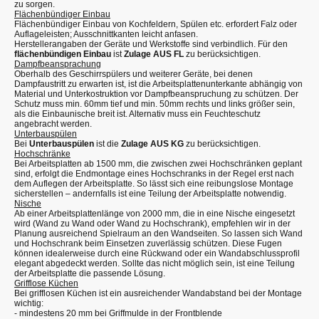
zu sorgen.
Flächenbündiger Einbau
Flächenbündiger Einbau von Kochfeldern, Spülen etc. erfordert Falz oder
Auflageleisten; Ausschnittkanten leicht anfasen.
Herstellerangaben der Geräte und Werkstoffe sind verbindlich. Für den
flächenbündigen Einbau
ist
Zulage AUS FL
zu berücksichtigen.
Dampfbeansprachung
Oberhalb des Geschirrspülers und weiterer Geräte, bei denen
Dampfaustritt zu erwarten ist, ist die Arbeitsplattenunterkante abhängig von
Material und Unterkostruktion vor Dampfbeanspruchung zu schützen. Der
Schutz muss min. 60mm tief und min. 50mm rechts und links größer sein,
als die Einbaunische breit ist. Alternativ muss ein Feuchteschutz
angebracht werden.
Unterbauspülen
Bei
Unterbauspülen
ist die
Zulage AUS KG
zu berücksichtigen.
Hochschränke
Bei Arbeitsplatten ab 1500 mm, die zwischen zwei Hochschränken geplant
sind, erfolgt die Endmontage eines Hochschranks in der Regel erst nach
dem Auflegen der Arbeitsplatte. So lässt sich eine reibungslose Montage
sicherstellen – andernfalls ist eine Teilung der Arbeitsplatte notwendig.
Nische
Ab einer Arbeitsplattenlänge von 2000 mm, die in eine Nische eingesetzt
wird (Wand zu Wand oder Wand zu Hochschrank), empfehlen wir in der
Planung ausreichend Spielraum an den Wandseiten. So lassen sich Wand
und Hochschrank beim Einsetzen zuverlässig schützen. Diese Fugen
können idealerweise durch eine Rückwand oder ein Wandabschlussprofil
elegant abgedeckt werden. Sollte das nicht möglich sein, ist eine Teilung
der Arbeitsplatte die passende Lösung.
Grifflose Küchen
Bei grifflosen Küchen ist ein ausreichender Wandabstand bei der Montage
wichtig:
- mindestens 20 mm bei Griffmulde in der Frontblende