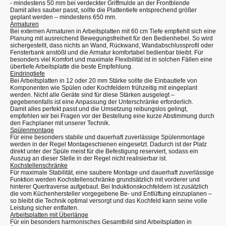
- mindestens 50 mm bei verdeckter Griffmulde an der Frontblende
Damit alles sauber passt, sollte die Plattentiefe entsprechend größer
geplant werden – mindestens 650 mm.
Armaturen
Bei externen Armaturen in Arbeitsplatten mit 60 cm Tiefe empfiehlt sich eine
Planung mit ausreichend Bewegungsfreiheit für den Bedienhebel. So wird
sichergestellt, dass nichts an Wand, Rückwand, Wandabschlussprofil oder
Fensterbank anstößt und die Armatur komfortabel bedienbar bleibt. Für
besonders viel Komfort und maximale Flexibilität ist in solchen Fällen eine
übertiefe Arbeitsplatte die beste Empfehlung.
Eindringtiefe
Bei Arbeitsplatten in 12 oder 20 mm Stärke sollte die Einbautiefe von
Komponenten wie Spülen oder Kochfeldern frühzeitig mit eingeplant
werden. Nicht alle Geräte sind für diese Stärken ausgelegt –
gegebenenfalls ist eine Anpassung der Unterschränke erforderlich.
Damit alles perfekt passt und die Umsetzung reibungslos gelingt,
empfehlen wir bei Fragen vor der Bestellung eine kurze Abstimmung durch
den Fachplaner mit unserer Technik.
Spülenmontage
Für eine besonders stabile und dauerhaft zuverlässige Spülenmontage
werden in der Regel Montageschienen eingesetzt. Dadurch ist der Platz
direkt unter der Spüle meist für die Befestigung reserviert, sodass ein
Auszug an dieser Stelle in der Regel nicht realisierbar ist.
Kochstellenschränke
Für maximale Stabilität, eine saubere Montage und dauerhaft zuverlässige
Funktion werden Kochstellenschränke grundsätzlich mit vorderer und
hinterer Quertraverse aufgebaut. Bei Induktionskochfeldern ist zusätzlich
die vom Küchenhersteller vorgegebene Be- und Entlüftung einzuplanen –
so bleibt die Technik optimal versorgt und das Kochfeld kann seine volle
Leistung sicher entfalten.
Arbeitsplatten mit Überlänge
Für ein besonders harmonisches Gesamtbild sind Arbeitsplatten in