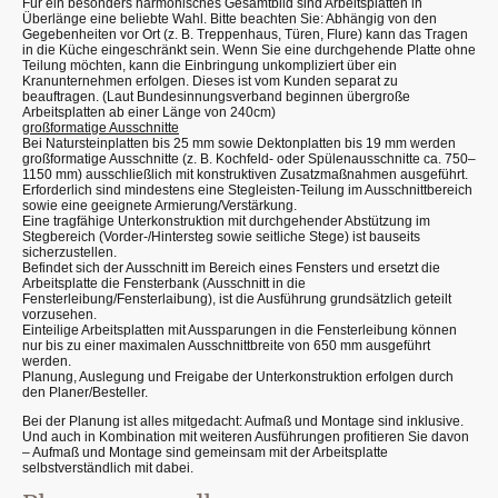
Für ein besonders harmonisches Gesamtbild sind Arbeitsplatten in
Überlänge eine beliebte Wahl. Bitte beachten Sie: Abhängig von den
Gegebenheiten vor Ort (z. B. Treppenhaus, Türen, Flure) kann das Tragen
in die Küche eingeschränkt sein. Wenn Sie eine durchgehende Platte ohne
Teilung möchten, kann die Einbringung unkompliziert über ein
Kranunternehmen erfolgen. Dieses ist vom Kunden separat zu
beauftragen. (Laut Bundesinnungsverband beginnen übergroße
Arbeitsplatten ab einer Länge von 240cm)
großformatige Ausschnitte
Bei Natursteinplatten bis 25 mm sowie Dektonplatten bis 19 mm werden
großformatige Ausschnitte (z. B. Kochfeld- oder Spülenausschnitte ca. 750–
1150 mm) ausschließlich mit konstruktiven Zusatzmaßnahmen ausgeführt.
Erforderlich sind mindestens eine Stegleisten-Teilung im Ausschnittbereich
sowie eine geeignete Armierung/Verstärkung.
Eine tragfähige Unterkonstruktion mit durchgehender Abstützung im
Stegbereich (Vorder-/Hintersteg sowie seitliche Stege) ist bauseits
sicherzustellen.
Befindet sich der Ausschnitt im Bereich eines Fensters und ersetzt die
Arbeitsplatte die Fensterbank (Ausschnitt in die
Fensterleibung/Fensterlaibung), ist die Ausführung grundsätzlich geteilt
vorzusehen.
Einteilige Arbeitsplatten mit Aussparungen in die Fensterleibung können
nur bis zu einer maximalen Ausschnittbreite von 650 mm ausgeführt
werden.
Planung, Auslegung und Freigabe der Unterkonstruktion erfolgen durch
den Planer/Besteller.
Bei der Planung ist alles mitgedacht: Aufmaß und Montage sind inklusive.
Und auch in Kombination mit weiteren Ausführungen profitieren Sie davon
– Aufmaß und Montage sind gemeinsam mit der Arbeitsplatte
selbstverständlich mit dabei.