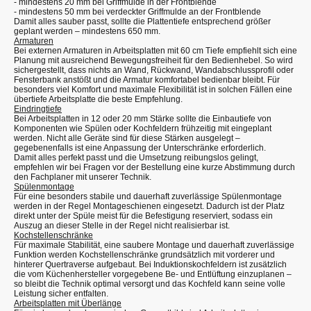
- mindestens 20 mm bei Griffmulde in der Frontblende
- mindestens 50 mm bei verdeckter Griffmulde an der Frontblende
Damit alles sauber passt, sollte die Plattentiefe entsprechend größer
geplant werden – mindestens 650 mm.
Armaturen
Bei externen Armaturen in Arbeitsplatten mit 60 cm Tiefe empfiehlt sich eine
Planung mit ausreichend Bewegungsfreiheit für den Bedienhebel. So wird
sichergestellt, dass nichts an Wand, Rückwand, Wandabschlussprofil oder
Fensterbank anstößt und die Armatur komfortabel bedienbar bleibt. Für
besonders viel Komfort und maximale Flexibilität ist in solchen Fällen eine
übertiefe Arbeitsplatte die beste Empfehlung.
Eindringtiefe
Bei Arbeitsplatten in 12 oder 20 mm Stärke sollte die Einbautiefe von
Komponenten wie Spülen oder Kochfeldern frühzeitig mit eingeplant
werden. Nicht alle Geräte sind für diese Stärken ausgelegt –
gegebenenfalls ist eine Anpassung der Unterschränke erforderlich.
Damit alles perfekt passt und die Umsetzung reibungslos gelingt,
empfehlen wir bei Fragen vor der Bestellung eine kurze Abstimmung durch
den Fachplaner mit unserer Technik.
Spülenmontage
Für eine besonders stabile und dauerhaft zuverlässige Spülenmontage
werden in der Regel Montageschienen eingesetzt. Dadurch ist der Platz
direkt unter der Spüle meist für die Befestigung reserviert, sodass ein
Auszug an dieser Stelle in der Regel nicht realisierbar ist.
Kochstellenschränke
Für maximale Stabilität, eine saubere Montage und dauerhaft zuverlässige
Funktion werden Kochstellenschränke grundsätzlich mit vorderer und
hinterer Quertraverse aufgebaut. Bei Induktionskochfeldern ist zusätzlich
die vom Küchenhersteller vorgegebene Be- und Entlüftung einzuplanen –
so bleibt die Technik optimal versorgt und das Kochfeld kann seine volle
Leistung sicher entfalten.
Arbeitsplatten mit Überlänge