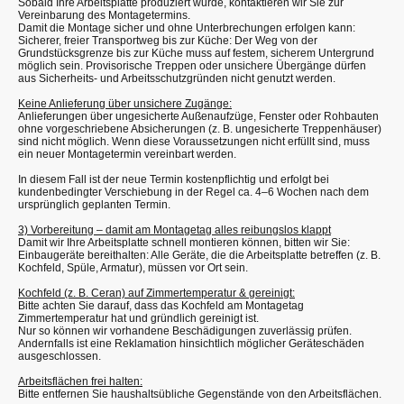
Sobald Ihre Arbeitsplatte produziert wurde, kontaktieren wir Sie zur
Vereinbarung des Montagetermins.
Damit die Montage sicher und ohne Unterbrechungen erfolgen kann:
Sicherer, freier Transportweg bis zur Küche: Der Weg von der
Grundstücksgrenze bis zur Küche muss auf festem, sicherem Untergrund
möglich sein. Provisorische Treppen oder unsichere Übergänge dürfen
aus Sicherheits- und Arbeitsschutzgründen nicht genutzt werden.
Keine Anlieferung über unsichere Zugänge:
Anlieferungen über ungesicherte Außenaufzüge, Fenster oder Rohbauten
ohne vorgeschriebene Absicherungen (z. B. ungesicherte Treppenhäuser)
sind nicht möglich. Wenn diese Voraussetzungen nicht erfüllt sind, muss
ein neuer Montagetermin vereinbart werden.
In diesem Fall ist der neue Termin kostenpflichtig und erfolgt bei
kundenbedingter Verschiebung in der Regel ca. 4–6 Wochen nach dem
ursprünglich geplanten Termin.
3) Vorbereitung – damit am Montagetag alles reibungslos klappt
Damit wir Ihre Arbeitsplatte schnell montieren können, bitten wir Sie:
Einbaugeräte bereithalten: Alle Geräte, die die Arbeitsplatte betreffen (z. B.
Kochfeld, Spüle, Armatur), müssen vor Ort sein.
Kochfeld (z. B. Ceran) auf Zimmertemperatur & gereinigt:
Bitte achten Sie darauf, dass das Kochfeld am Montagetag
Zimmertemperatur hat und gründlich gereinigt ist.
Nur so können wir vorhandene Beschädigungen zuverlässig prüfen.
Andernfalls ist eine Reklamation hinsichtlich möglicher Geräteschäden
ausgeschlossen.
Arbeitsflächen frei halten:
Bitte entfernen Sie haushaltsübliche Gegenstände von den Arbeitsflächen.