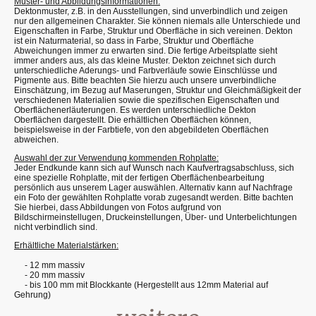
Muster- und Abbildungsinformationen:
Dektonmuster, z.B. in den Ausstellungen, sind unverbindlich und zeigen
nur den allgemeinen Charakter. Sie können niemals alle Unterschiede und
Eigenschaften in Farbe, Struktur und Oberfläche in sich vereinen. Dekton
ist ein Naturmaterial, so dass in Farbe, Struktur und Oberfläche
Abweichungen immer zu erwarten sind. Die fertige Arbeitsplatte sieht
immer anders aus, als das kleine Muster. Dekton zeichnet sich durch
unterschiedliche Aderungs- und Farbverläufe sowie Einschlüsse und
Pigmente aus. Bitte beachten Sie hierzu auch unsere unverbindliche
Einschätzung, im Bezug auf Maserungen, Struktur und Gleichmäßigkeit der
verschiedenen Materialien sowie die spezifischen Eigenschaften und
Oberflächenerläuterungen. Es werden unterschiedliche Dekton
Oberflächen dargestellt. Die erhältlichen Oberflächen können,
beispielsweise in der Farbtiefe, von den abgebildeten Oberflächen
abweichen.
Auswahl der zur Verwendung kommenden Rohplatte:
Jeder Endkunde kann sich auf Wunsch nach Kaufvertragsabschluss, sich
eine spezielle Rohplatte, mit der fertigen Oberflächenbearbeitung
persönlich aus unserem Lager auswählen. Alternativ kann auf Nachfrage
ein Foto der gewählten Rohplatte vorab zugesandt werden. Bitte bachten
Sie hierbei, dass Abbildungen von Fotos aufgrund von
Bildschirmeinstellugen, Druckeinstellungen, Über- und Unterbelichtungen
nicht verbindlich sind.
Erhältliche Materialstärken:
- 12 mm massiv
- 20 mm massiv
- bis 100 mm mit Blockkante (Hergestellt aus 12mm Material auf
Gehrung)