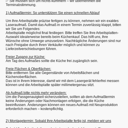
✅ Sie müssen sich um nichts kümmern – wir übernehmen die
Terminabstimmung.
1) Aufmaßtermin: So unterstützen Sie einen schnellen Ablauf
Um Ihre Arbeitsplatte präzise fertigen zu können, nehmen wir ein exaktes
Laseraufmaß. Damit das Aufmaß in einem Termin zuverlässig klappt, bitten
wir Sie um Folgendes:
Arbeitsplatte möglichst final festlegen: Bitte treffen Sie Ihre Arbeitsplatten-
Auswahl idealerweise bereits beim Küchenkauf. Das hilft uns, Ihre
Wünsche ohne Umwege umzusetzen. Nachträgliche Änderungen sind nur
nach Freigabe durch Ihren Verkäufer möglich und können zu
Lieferzeitverschiebungen führen.
Freier Zugang zur Küche:
Am Tag des Aufmaßes sollte die Küche frei zugänglich sein.
Freie Flächen & Oberflächen:
Bitte entfernen Sie alle Gegenstände von Arbeitsflächen und
Küchenoberflächen.
Das ist in Ihrem Interesse, damit wir mit dem Lasergerät fehlerfrei messen
können und die Arbeitsplatte später millimetergenau sitzt.
Ab Aufmaß bitte nichts mehr verändern:
Um die Passgenauigkeit sicherzustellen, sollten ab dem Aufmaßtermin
keine Änderungen oder Nachmontagen erfolgen, die die Küche
beeinflussen. Änderungen können ein neues Aufmaß mit Neuproduktion
erforderlich machen – kostenpflichtig.
2) Montagetermin: Sobald Ihre Arbeitsplatte fertig ist, melden wir uns