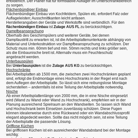
erfolderlich. Der Planer hat für formstabile Auflager im Unterschrankbereich
zu sorgen.
Flächenbündiger Einbau
Flächenbündiger Einbau von Kochfeldern, Spülen etc. erfordert Falz oder
Auflageleisten; Ausschnittkanten leicht anfasen.
Herstellerangaben der Geräte und Werkstoffe sind verbindlich. Für den
flächenbündigen Einbau
ist
Zulage AUS FL
zu berücksichtigen.
Dampfbeansprachung
Oberhalb des Geschirrspülers und weiterer Geräte, bei denen
Dampfaustritt zu erwarten ist, ist die Arbeitsplattenunterkante abhängig von
Material und Unterkostruktion vor Dampfbeanspruchung zu schützen. Der
Schutz muss min. 60mm tief und min. 50mm rechts und links größer sein,
als die Einbaunische breit ist. Alternativ muss ein Feuchteschutz
angebracht werden.
Unterbauspülen
Bei
Unterbauspülen
ist die
Zulage AUS KG
zu berücksichtigen.
Hochschränke
Bei Arbeitsplatten ab 1500 mm, die zwischen zwei Hochschränken geplant
sind, erfolgt die Endmontage eines Hochschranks in der Regel erst nach
dem Auflegen der Arbeitsplatte. So lässt sich eine reibungslose Montage
sicherstellen – andernfalls ist eine Teilung der Arbeitsplatte notwendig.
Nische
Ab einer Arbeitsplattenlänge von 2000 mm, die in eine Nische eingesetzt
wird (Wand zu Wand oder Wand zu Hochschrank), empfehlen wir in der
Planung ausreichend Spielraum an den Wandseiten. So lassen sich Wand
und Hochschrank beim Einsetzen zuverlässig schützen. Diese Fugen
können idealerweise durch eine Rückwand oder ein Wandabschlussprofil
elegant abgedeckt werden. Sollte das nicht möglich sein, ist eine Teilung
der Arbeitsplatte die passende Lösung.
Grifflose Küchen
Bei grifflosen Küchen ist ein ausreichender Wandabstand bei der Montage
wichtig: