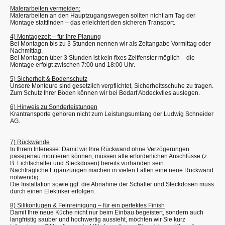
Malerarbeiten vermeiden:
Malerarbeiten an den Hauptzugangswegen sollten nicht am Tag der
Montage stattfinden – das erleichtert den sicheren Transport.
4) Montagezeit – für Ihre Planung
Bei Montagen bis zu 3 Stunden nennen wir als Zeitangabe Vormittag oder
Nachmittag.
Bei Montagen über 3 Stunden ist kein fixes Zeitfenster möglich – die
Montage erfolgt zwischen 7:00 und 18:00 Uhr.
5) Sicherheit & Bodenschutz
Unsere Monteure sind gesetzlich verpflichtet, Sicherheitsschuhe zu tragen.
Zum Schutz Ihrer Böden können wir bei Bedarf Abdeckvlies auslegen.
6) Hinweis zu Sonderleistungen
Krantransporte gehören nicht zum Leistungsumfang der Ludwig Schneider
AG.
7) Rückwände
In Ihrem Interesse: Damit wir Ihre Rückwand ohne Verzögerungen
passgenau montieren können, müssen alle erforderlichen Anschlüsse (z.
B. Lichtschalter und Steckdosen) bereits vorhanden sein.
Nachträgliche Ergänzungen machen in vielen Fällen eine neue Rückwand
notwendig.
Die Installation sowie ggf. die Abnahme der Schalter und Steckdosen muss
durch einen Elektriker erfolgen.
8) Silikonfugen & Feinreinigung – für ein perfektes Finish
Damit Ihre neue Küche nicht nur beim Einbau begeistert, sondern auch
langfristig sauber und hochwertig aussieht, möchten wir Sie kurz