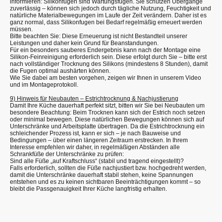
informieren: Silikonfugen sind Wartungsfugen. Sie schützen Übergänge
zuverlässig – können sich jedoch durch tägliche Nutzung, Feuchtigkeit und
natürliche Materialbewegungen im Laufe der Zeit verändern. Daher ist es
ganz normal, dass Silikonfugen bei Bedarf regelmäßig erneuert werden
müssen.
Bitte beachten Sie: Diese Erneuerung ist nicht Bestandteil unserer
Leistungen und daher kein Grund für Beanstandungen.
Für ein besonders sauberes Endergebnis kann nach der Montage eine
Silikon-Feinreinigung erforderlich sein. Diese erfolgt durch Sie – bitte erst
nach vollständiger Trocknung des Silikons (mindestens 8 Stunden), damit
die Fugen optimal aushärten können.
Wie Sie dabei am besten vorgehen, zeigen wir Ihnen in unserem Video
und im Montageprotokoll.
9) Hinweis für Neubauten – Estrichtrocknung & Nachjustierung
Damit Ihre Küche dauerhaft perfekt sitzt, bitten wir Sie bei Neubauten um
besondere Beachtung: Beim Trocknen kann sich der Estrich noch setzen
oder minimal bewegen. Diese natürlichen Bewegungen können sich auf
Unterschränke und Arbeitsplatte übertragen. Da die Estrichtrocknung ein
schleichender Prozess ist, kann er sich – je nach Bauweise und
Bedingungen – über einen längeren Zeitraum erstrecken. In Ihrem
Interesse empfehlen wir daher, in regelmäßigen Abständen alle
Schrankfüße der Unterschränke zu prüfen:
Sind alle Füße „auf Kraftschluss“ (stabil und tragend eingestellt)?
Falls erforderlich, sollten die Füße nachjustiert bzw. hochgedreht werden,
damit die Unterschränke dauerhaft stabil stehen, keine Spannungen
entstehen und es zu keinen sichtbaren Beeinträchtigungen kommt – so
bleibt die Passgenauigkeit Ihrer Küche langfristig erhalten.