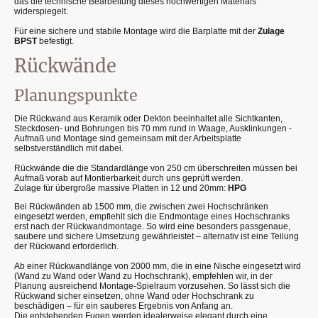
das die technische Bearbeitung dieses hochwertigen Materials
widerspiegelt.
Für eine sichere und stabile Montage wird die Barplatte mit der
Zulage
BPST
befestigt.
Rückwände
Planungspunkte
Die Rückwand aus Keramik oder Dekton beeinhaltet alle Sichtkanten,
Steckdosen- und Bohrungen bis 70 mm rund in Waage, Ausklinkungen -
Aufmaß und Montage sind gemeinsam mit der Arbeitsplatte
selbstverständlich mit dabei.
Rückwände die die Standardlänge von 250 cm überschreiten müssen bei
Aufmaß vorab auf Montierbarkeit durch uns geprüft werden.
Zulage für übergroße massive Platten in 12 und 20mm:
HPG
Bei Rückwänden ab 1500 mm, die zwischen zwei Hochschränken
eingesetzt werden, empfiehlt sich die Endmontage eines Hochschranks
erst nach der Rückwandmontage. So wird eine besonders passgenaue,
saubere und sichere Umsetzung gewährleistet – alternativ ist eine Teilung
der Rückwand erforderlich.
Ab einer Rückwandlänge von 2000 mm, die in eine Nische eingesetzt wird
(Wand zu Wand oder Wand zu Hochschrank), empfehlen wir, in der
Planung ausreichend Montage-Spielraum vorzusehen. So lässt sich die
Rückwand sicher einsetzen, ohne Wand oder Hochschrank zu
beschädigen – für ein sauberes Ergebnis von Anfang an.
Die entstehenden Fugen werden idealerweise elegant durch eine