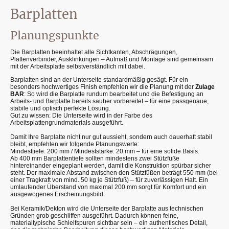
Barplatten
Planungspunkte
Die Barplatten beeinhaltet alle Sichtkanten, Abschrägungen,
Plattenverbinder, Ausklinkungen – Aufmaß und Montage sind gemeinsam
mit der Arbeitsplatte selbstverständlich mit dabei.
Barplatten sind an der Unterseite standardmäßig gesägt. Für ein
besonders hochwertiges Finish empfehlen wir die Planung mit der
Zulage
BAR
: So wird die Barplatte rundum bearbeitet und die Befestigung an
Arbeits- und Barplatte bereits sauber vorbereitet – für eine passgenaue,
stabile und optisch perfekte Lösung.
Gut zu wissen: Die Unterseite wird in der Farbe des
Arbeitsplattengrundmaterials ausgeführt.
Damit Ihre Barplatte nicht nur gut aussieht, sondern auch dauerhaft stabil
bleibt, empfehlen wir folgende Planungswerte:
Mindesttiefe: 200 mm / Mindeststärke: 20 mm – für eine solide Basis.
Ab 400 mm Barplattentiefe sollten mindestens zwei Stützfüße
hintereinander eingeplant werden, damit die Konstruktion spürbar sicher
steht. Der maximale Abstand zwischen den Stützfüßen beträgt 550 mm (bei
einer Tragkraft von mind. 50 kg je Stützfuß) – für zuverlässigen Halt. Ein
umlaufender Überstand von maximal 200 mm sorgt für Komfort und ein
ausgewogenes Erscheinungsbild.
Bei Keramik/Dekton wird die Unterseite der Barplatte aus technischen
Gründen grob geschliffen ausgeführt. Dadurch können feine,
materialtypische Schleifspuren sichtbar sein – ein authentisches Detail,