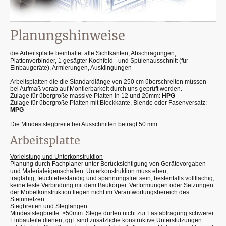
Planungshinweise
die Arbeitsplatte beinhaltet alle Sichtkanten, Abschrägungen,
Plattenverbinder, 1 gesägter Kochfeld - und Spülenausschnitt (für
Einbaugeräte), Armierungen, Ausklingungen
Arbeitsplatten die die Standardlänge von 250 cm überschreiten müssen
bei Aufmaß vorab auf Montierbarkeit durch uns geprüft werden.
Zulage für übergroße massive Platten in 12 und 20mm:
HPG
Zulage für übergroße Platten mit Blockkante, Blende oder Fasenversatz:
MPG
Die Mindeststegbreite bei Ausschnitten beträgt 50 mm.
Arbeitsplatte
Vorleistung und Unterkonstruktion
Planung durch Fachplaner unter Berücksichtigung von Gerätevorgaben
und Materialeigenschaften. Unterkonstruktion muss eben,
tragfähig, feuchtebeständig und spannungsfrei sein, bestenfalls vollflächig;
keine feste Verbindung mit dem Baukörper. Verformungen oder Setzungen
der Möbelkonstruktion liegen nicht im Verantwortungsbereich des
Steinmetzen.
Stegbreiten und Steglängen
Mindeststegbreite: >50mm. Stege dürfen nicht zur Lastabtragung schwerer
Einbauteile dienen; ggf. sind zusätzliche konstruktive Unterstützungen