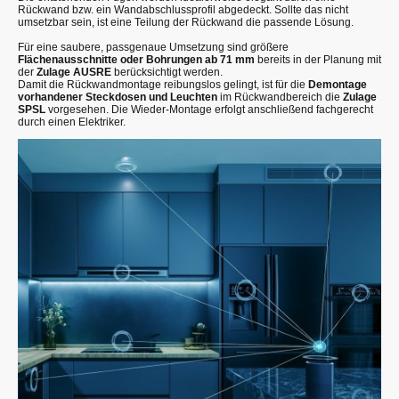
Rückwand bzw. ein Wandabschlussprofil abgedeckt. Sollte das nicht
umsetzbar sein, ist eine Teilung der Rückwand die passende Lösung.
Für eine saubere, passgenaue Umsetzung sind größere
Flächenausschnitte oder Bohrungen ab 71 mm
bereits in der Planung mit
der
Zulage AUSRE
berücksichtigt werden.
Damit die Rückwandmontage reibungslos gelingt, ist für die
Demontage
vorhandener Steckdosen und Leuchten
im Rückwandbereich die
Zulage
SPSL
vorgesehen. Die Wieder-Montage erfolgt anschließend fachgerecht
durch einen Elektriker.