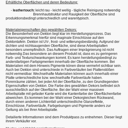
Erhältliche Oberflächen und deren Bedeutung:
-
leathertouch:
leicht rau - leicht wellig - tägliche Reinigung notwendig
Brennhautstruktur und Rauigkeit der Oberfläche sind
produktionsbedingt unterschiedlich und warentypisch.
Materialeigenschaften des gewählten Dekors:
Die Besonderheit von Dekton liegt klar im Herstellungsprozess. Das
Erkennungsmerkmal hierfür sind maginale Einschlüsse auf den
Dektontafeln. Dekton ist UV-, frost- und witterungsbeständig. Aufgrund der
dichten und nichtsaugenden Oberfläche, sind diese Arbeitsplatten
besonders unempfindlich. Das Auftragen einer Imprägnierung ist nicht
notwendig.Das besondere an diesem Produkt ist, dass es zu geringeren
Farb- und Texturschwankungen kommt. Es kann herstellungsbedingt zu
andersfarbigen Farbpigmenten innerhalb der Oberfläche kommen. Bei
Materialien mit dem Hinweis Pigmente könen diese vermehrt sichtbar sein.
Auch bei Dekton sind unterschiede in Farbverläufen bei Plattenstößen
nicht vermeidbar. Wechselhafte Materialien können auch innerhalb einer
Platte unterschiedliche bzw. wechselhafte Farbverläufe haben.
Porenräume zählen, bei jeder Art der Oberfläche, zu den Grundlegenden
Eigenschaften von Dekton. Die Farbe des gewählten Dekors befindet sich
ausschließlich auf der Oberfläche. Bei der Wahl einer massiven
Arbeitsplatte mit gefaster Kante wird die Kantenfarbe der Oberflächenfarbe
abweichen. Es kommen bei der Wahl einer Dekorgleichen Rückwand,
durch einen anderen Lichteinfall unterschiedliche Glanzeffekte,
Einschlüsse, Farbverläufe, Farbgebungen und Pigmente anders zur
Geltung als bei Ihrer Arbeitsplatte.
Detailierte Informationen sind dem Produktpass zu entnehmen. Dieser liegt
ihrem Verkäufer vor.