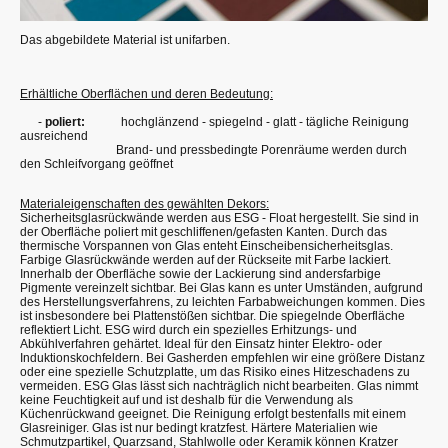
Das abgebildete Material ist unifarben.
Erhältliche Oberflächen und deren Bedeutung:
-
poliert:
hochglänzend - spiegelnd - glatt - tägliche Reinigung
ausreichend
Brand- und pressbedingte Porenräume werden durch
den Schleifvorgang geöffnet
Materialeigenschaften des gewählten Dekors:
Sicherheitsglasrückwände werden aus ESG - Float hergestellt. Sie sind in
der Oberfläche poliert mit geschliffenen/gefasten Kanten. Durch das
thermische Vorspannen von Glas enteht Einscheibensicherheitsglas.
Farbige Glasrückwände werden auf der Rückseite mit Farbe lackiert.
Innerhalb der Oberfläche sowie der Lackierung sind andersfarbige
Pigmente vereinzelt sichtbar. Bei Glas kann es unter Umständen, aufgrund
des Herstellungsverfahrens, zu leichten Farbabweichungen kommen. Dies
ist insbesondere bei Plattenstößen sichtbar. Die spiegelnde Oberfläche
reflektiert Licht. ESG wird durch ein spezielles Erhitzungs- und
Abkühlverfahren gehärtet. Ideal für den Einsatz hinter Elektro- oder
Induktionskochfeldern. Bei Gasherden empfehlen wir eine größere Distanz
oder eine spezielle Schutzplatte, um das Risiko eines Hitzeschadens zu
vermeiden. ESG Glas lässt sich nachträglich nicht bearbeiten. Glas nimmt
keine Feuchtigkeit auf und ist deshalb für die Verwendung als
Küchenrückwand geeignet. Die Reinigung erfolgt bestenfalls mit einem
Glasreiniger. Glas ist nur bedingt kratzfest. Härtere Materialien wie
Schmutzpartikel, Quarzsand, Stahlwolle oder Keramik können Kratzer