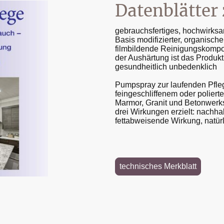
Datenblätte
gebrauchsfertiges, hochwirks
Basis modifizierter, organische
filmbildende Reinigungskompon
der Aushärtung ist das Produkt
gesundheitlich unbedenklich
Pumpspray zur laufenden Pfle
feingeschliffenem oder poliert
Marmor, Granit und Betonwerks
drei Wirkungen erzielt: nachha
fettabweisende Wirkung, natür
technisches Merkblatt