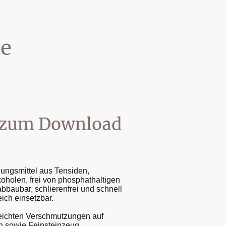
te
r zum Download
gungsmittel aus Tensiden,
lkoholen, frei von phosphathaltigen
abbaubar, schlierenfrei und schnell
ich einsetzbar.
leichten Verschmutzungen auf
in sowie Feinsteinzeug,