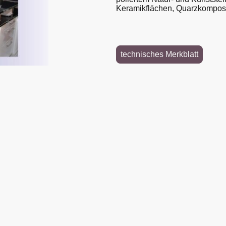
Keramikflächen, Quarzkomposi
technisches Merkblatt